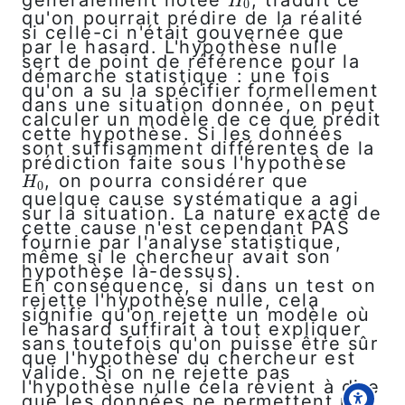
H
0
H
0
qu'on pourrait prédire de la réalité
si celle-ci n'était gouvernée que
par le hasard. L'hypothèse nulle
sert de point de référence pour la
démarche statistique : une fois
qu'on a su la spécifier formellement
dans une situation donnée, on peut
calculer un modèle de ce que prédit
cette hypothèse. Si les données
sont suffisamment différentes de la
prédiction faite sous l'hypothèse
, on pourra considérer que
H
0
H
0
quelque cause systématique a agi
sur la situation. La nature exacte de
cette cause n'est cependant PAS
fournie par l'analyse statistique,
même si le chercheur avait son
hypothèse là-dessus).
En conséquence, si dans un test on
rejette l'hypothèse nulle, cela
signifie qu'on rejette un modèle où
le hasard suffirait à tout expliquer
sans toutefois qu'on puisse être sûr
que l'hypothèse du chercheur est
valide. Si on ne rejette pas
l'hypothèse nulle cela revient à dire
que les données ne permettent pas