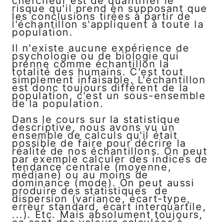
chercheur est de quantifier le
risque qu'il prend en supposant que
les conclusions tirées à partir de
l'échantillon s'appliquent à toute la
population.
Il n'existe aucune expérience de
psychologie ou de biologie qui
prenne comme échantillon la
totalité des humains. C'est tout
simplement infaisable. L'échantillon
est donc toujours différent de la
population, c'est un sous-ensemble
de la population.
Dans le cours sur la statistique
descriptive, nous avons vu un
ensemble de calculs qu'il était
possible de faire pour décrire la
réalité de nos échantillons. On peut
par exemple calculer des indices de
tendance centrale (moyenne,
médiane) ou au moins de
dominance (mode). On peut aussi
produire des statistiques de
dispersion (variance, écart-type,
erreur standard, écart interquartile,
...). Etc. Mais absolument toujours,