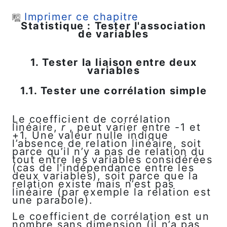
Passer au contenu principal
Imprimer ce chapitre
Statistique : Tester l'association
de variables
1. Tester la liaison entre deux
variables
1.1. Tester une corrélation simple
Le coefficient de corrélation
linéaire,
r
, peut varier entre -1 et
+1. Une valeur nulle indique
l’absence de relation linéaire, soit
parce qu’il n’y a pas de relation du
tout entre les variables considérées
(cas de l'indépendance entre les
deux variables), soit parce que la
relation existe mais n’est pas
linéaire (par exemple la relation est
une parabole).
Le coefficient de corrélation est un
nombre sans dimension (il n’a pas