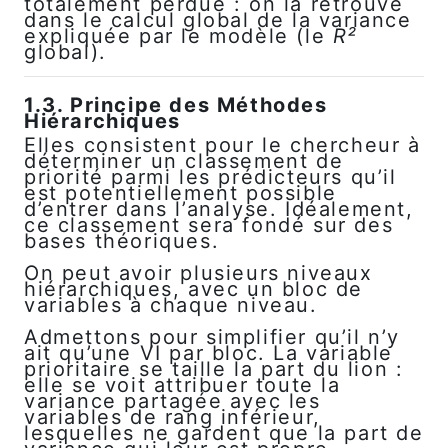
totalement perdue : on la retrouve
dans le calcul global de la variance
expliquée par le modèle (le
R²
global).
1.3. Principe des Méthodes
Hiérarchiques
Elles consistent pour le chercheur à
déterminer un classement de
priorité parmi les prédicteurs qu’il
est potentiellement possible
d’entrer dans l’analyse. Idéalement,
ce classement sera fondé sur des
bases théoriques.
On peut avoir plusieurs niveaux
hiérarchiques, avec un bloc de
variables à chaque niveau.
Admettons pour simplifier qu’il n’y
ait qu’une VI par bloc. La variable
prioritaire se taille la part du lion :
elle se voit attribuer toute la
variance partagée avec les
variables de rang inférieur,
lesquelles ne gardent que la part de