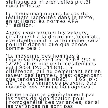
statistiques inférentielles plutôt
dans le texte.
Ici, nous imaginerons le cas de
résultats rapportés dans le texte,
en utilisant les normes APA
e
7
édition.
Après avoir arrondi les valeurs,
idéalement à la deuxième décimale,
éventuellement à la troisième, cela
pourrait donner quelque chose
comme cela :
"La moyenne des hommes à
l'épreuve Psycho1 est 67.08 (
SD
=
12.26) alors que celle des femmes
est 69.03 (
SD
=11.84). La
différence, qui au demeurant est en
faveur des femmes, n'est cependant
que tendancielle
t
(895) = 1.65,
p
<
.10 " et les variances peuvent être
considérées comme homogènes."
On ne rapporte généralement pas
les tests de signification pour
l'homogénéité des variances, car si
les variances ne sont pas