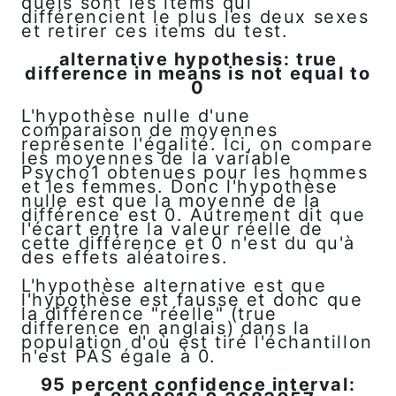
quels sont les items qui
différencient le plus les deux sexes
et retirer ces items du test.
alternative hypothesis: true
difference in means is not equal to
0
L'hypothèse nulle d'une
comparaison de moyennes
représente l'égalité. Ici, on compare
les moyennes de la variable
Psycho1 obtenues pour les hommes
et les femmes. Donc l'hypothèse
nulle est que la moyenne de la
différence est 0. Autrement dit que
l'écart entre la valeur réelle de
cette différence et 0 n'est du qu'à
des effets aléatoires.
L'hypothèse alternative est que
l'hypothèse est fausse et donc que
la différence "réelle" (true
difference en anglais) dans la
population d'où est tiré l'échantillon
n'est PAS égale à 0.
95 percent confidence interval: