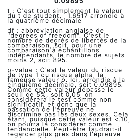
0.09895
t : C'est tout simplement la valeur
du t de student, -1.6517 arrondie à
la quatrième décimale
df : abbréviation anglaise de
"degrees of freedom". C'est le
nombre de degrés de libertés de la
comparaison, soit, pour une
comparaison à échantillons
indépendants, le nombre de sujets
moins 2, soit 895.
p-value : C'est la valeur du risque
de type 1 ou risque alpha, la
fameuse valeur
p
. Ici, arrondie à la
cinquième décimale, soit 0,09895.
Comme cette valeur dépasse le
seuil de 5%, soit 0,05, on
considérera le test comme non
significatif, et donc que la
passation de l'épreuve ne
discrimine pas les deux sexes. Cela
étant, puisque cette valeur est <.10,
on pourra la considérer comme
tendancielle. Peut-être faudrait-il
regarder plus près dans l'épreuve