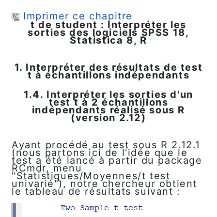
Passer au contenu principal
Imprimer ce chapitre
t de student : Interpréter les
sorties des logiciels SPSS 18,
Statistica 8, R
1. Interpréter des résultats de test
t à échantillons indépendants
1.4. Interpréter les sorties d'un
test t à 2 échantillons
indépendants réalisé sous R
(version 2.12)
Ayant procédé au test sous R 2.12.1
(nous partons ici de l'idée que le
test a été lancé à partir du package
RCmdr, menu
"Statistiques/Moyennes/t test
univarié"), notre chercheur obtient
le tableau de résultats suivant :