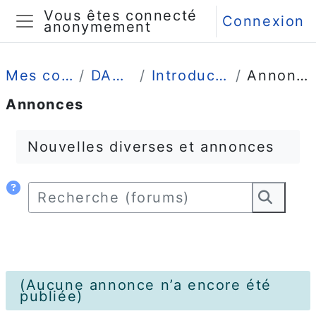
Passer au contenu principal
Vous êtes connecté
Connexion
anonymement
Panneau latéral
Mes cours
DANTE
Introduction
Annonces
Annonces
Conditions d’achèvement
Nouvelles diverses et annonces
Recherche (forums)
Reche
(Aucune annonce n’a encore été
publiée)