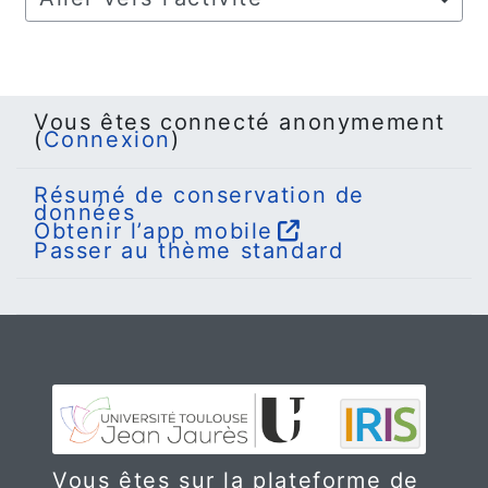
Aller vers l’activité
Vous êtes connecté anonymement
(
Connexion
)
Résumé de conservation de
données
Obtenir l’app mobile
Passer au thème standard
Vous êtes sur la plateforme de