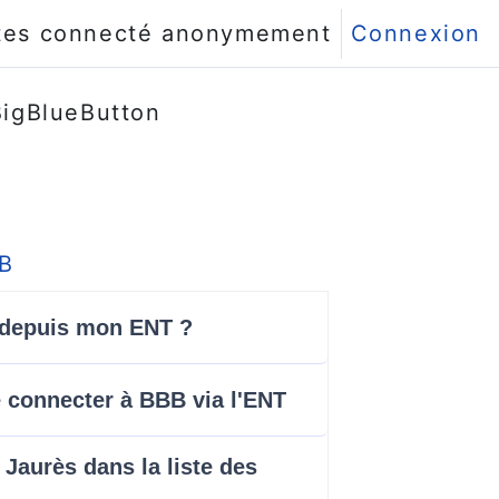
tes connecté anonymement
Connexion
igBlueButton
BB