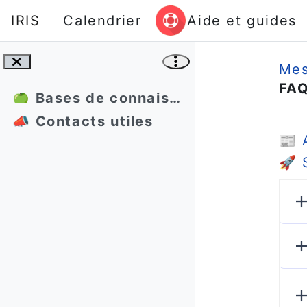
Passer au contenu principal
IRIS
Calendrier
Aide et guides
Mes
FAQ
🍏 Bases de connaissances
Co
📣 Contacts utiles
📰
🚀