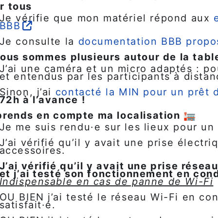
r tous
Je vérifie que mon matériel répond aux
BBB
Je consulte la
documentation BBB propos
nous sommes plusieurs autour de la tabl
J’ai une caméra et un micro adaptés : po
et entendus par les participants à dista
Sinon, j’ai
contacté la MIN pour un prêt 
72h à l’avance !
prends en compte ma localisation 🏣
Je me suis rendu·e sur les lieux pour un
J’ai vérifié qu’il y avait une prise élect
accessoires.
J’ai vérifié qu’il y avait une prise réseau
et j’ai testé son fonctionnement en cond
Indispensable en cas de panne de Wi-Fi
OU BIEN j’ai testé le réseau Wi-Fi en cond
satisfait·e.