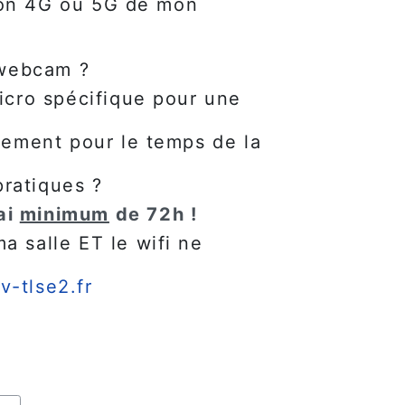
xion 4G ou 5G de mon
 webcam ?
micro spécifique pour une
quement pour le temps de la
pratiques ?
ai
minimum
de 72h !
a salle ET le wifi ne
v-tlse2.fr