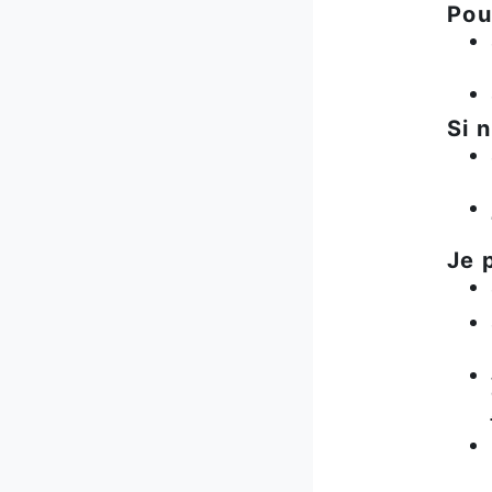
Pou
Si 
Je 