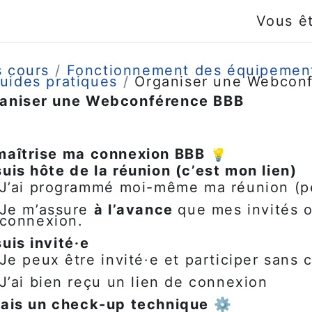
Vous ê
 cours
Fonctionnement des équipement
uides pratiques
Organiser une Webcon
aniser une Webconférence BBB
nditions d’achèvement
maîtrise ma connexion BBB 💡
suis hôte de la réunion (c’est mon lien)
J’ai programmé moi-même ma réunion (p
Je m’assure
à l’avance
que mes invités o
connexion.
suis invité·e
Je peux être invité·e et participer sans
J’ai bien reçu un lien de connexion
fais un check-up technique ⚙️