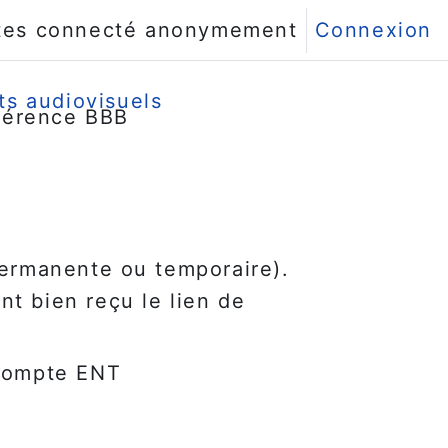
tes connecté anonymement
Connexion
s audiovisuels
férence BBB
ermanente ou temporaire).
nt bien reçu le lien de
 compte ENT