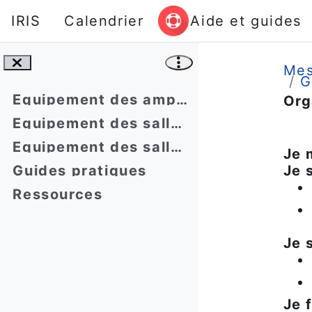
Passer au contenu principal
IRIS
Calendrier
Aide et guides
Mes
G
Équipement des amphithéâtres
Org
Équipement des salles de cours
Co
Équipement des salles de réunion
Je 
Guides pratiques
Je 
Ressources
Je 
Je 