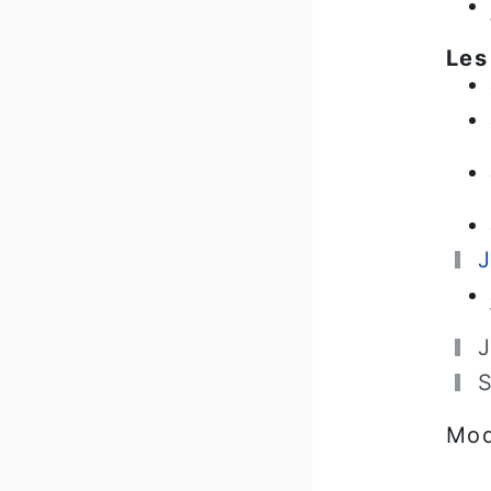
Les
J
J
S
Mod