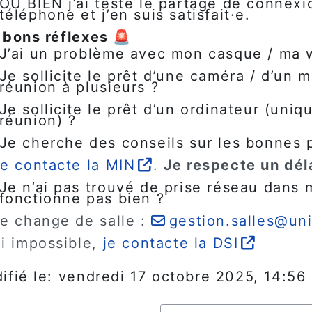
OU BIEN j’ai testé le partage de conne
téléphone et j’en suis satisfait·e.
 bons réflexes 🚨
J’ai un problème avec mon casque / ma
Je sollicite le prêt d’une caméra / d’un 
réunion à plusieurs ?
Je sollicite le prêt d’un ordinateur (uni
réunion) ?
Je cherche des conseils sur les bonnes 
e contacte la MIN
.
Je respecte un dél
Je n’ai pas trouvé de prise réseau dans m
fonctionne pas bien ?
e change de salle :
gestion.salles@uni
i impossible,
je contacte la DSI
ifié le: vendredi 17 octobre 2025, 14:56