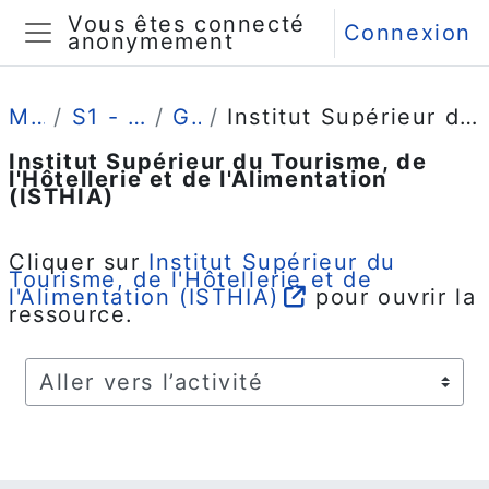
Passer au contenu principal
Vous êtes connecté
Connexion
anonymement
Panneau latéral
Mes cours
S1 - Classe Prépa-SHS 1
Généralités
Institut Supérieur du Tourisme, de l'Hôtellerie et de l'Alimentation (ISTHIA)
Institut Supérieur du Tourisme, de
l'Hôtellerie et de l'Alimentation
(ISTHIA)
Conditions d’achèvement
Cliquer sur
Institut Supérieur du
Tourisme, de l'Hôtellerie et de
l'Alimentation (ISTHIA)
pour ouvrir la
ressource.
Aller vers l’activité