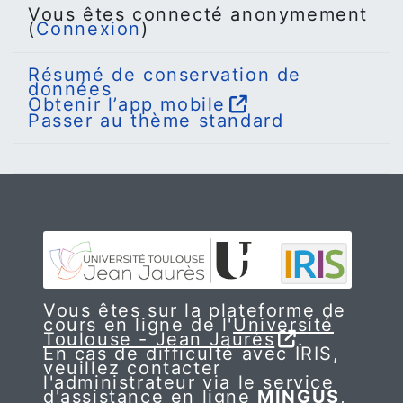
Vous êtes connecté anonymement
(
Connexion
)
Résumé de conservation de
données
Obtenir l’app mobile
Passer au thème standard
Vous êtes sur la plateforme de
cours en ligne de l'
Université
Toulouse - Jean Jaurès
.
En cas de difficulté avec IRIS,
veuillez contacter
l'administrateur via le service
d'assistance en ligne
MINGUS
,