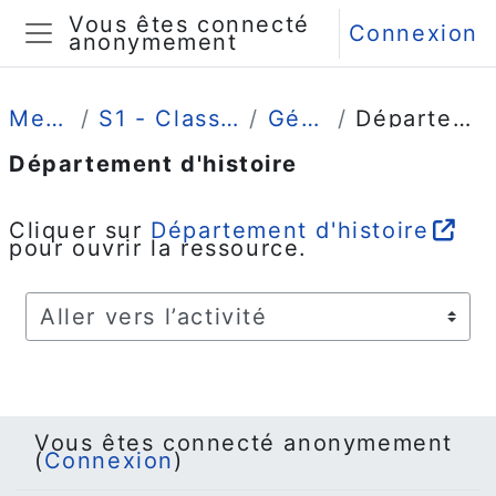
Passer au contenu principal
Vous êtes connecté
Connexion
anonymement
Panneau latéral
Mes cours
S1 - Classe Prépa-SHS 1
Généralités
Département d'histoire
Département d'histoire
Conditions d’achèvement
Cliquer sur
Département d'histoire
pour ouvrir la ressource.
Aller vers l’activité
Vous êtes connecté anonymement
(
Connexion
)