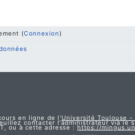
ement (
Connexion
)
 données
ours en ligne de l'
Université Toulouse -
euillez contacter l'administrateur via le 
NT, ou à cette adresse :
https://mingus.un