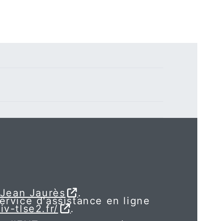
 Jean Jaurès
.
service d'assistance en ligne
iv-tlse2.fr/
.