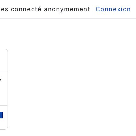
tes connecté anonymement
Connexion
s
r