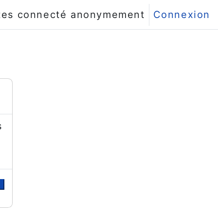
tes connecté anonymement
Connexion
s
r