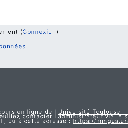
ement (
Connexion
)
 données
ours en ligne de l'
Université Toulouse -
euillez contacter l'administrateur via le 
NT, ou à cette adresse :
https://mingus.un