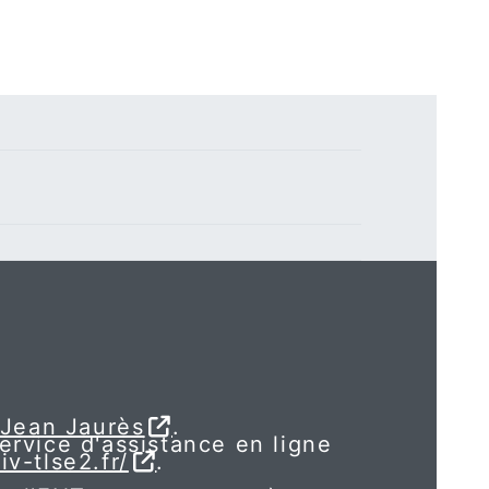
 Jean Jaurès
.
service d'assistance en ligne
iv-tlse2.fr/
.