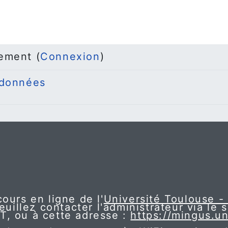
ement (
Connexion
)
 données
ours en ligne de l'
Université Toulouse -
euillez contacter l'administrateur via le 
NT, ou à cette adresse :
https://mingus.un