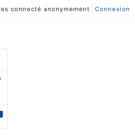
tes connecté anonymement
Connexion
s
r