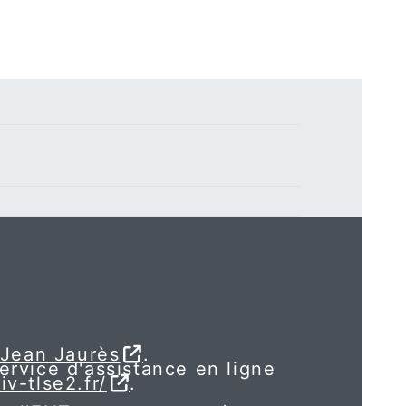
 Jean Jaurès
.
service d'assistance en ligne
iv-tlse2.fr/
.