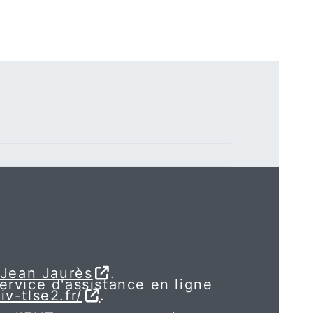
 Jean Jaurès
.
service d'assistance en ligne
iv-tlse2.fr/
.