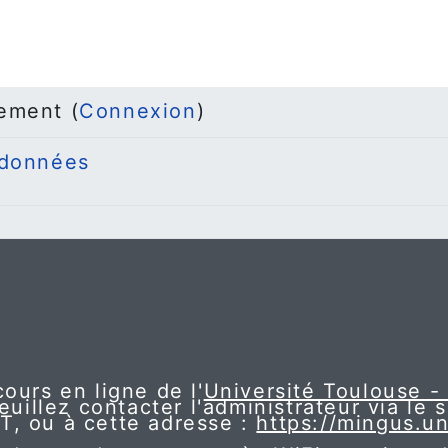
ement (
Connexion
)
 données
ours en ligne de l'
Université Toulouse -
euillez contacter l'administrateur via le 
NT, ou à cette adresse :
https://mingus.un