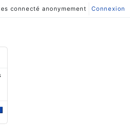
tes connecté anonymement
Connexion
s
r