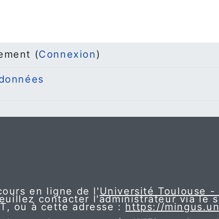
ement (
Connexion
)
 données
ours en ligne de l'
Université Toulouse -
euillez contacter l'administrateur via le 
NT, ou à cette adresse :
https://mingus.un