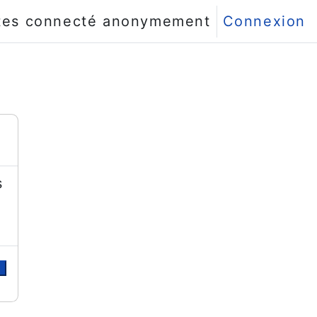
tes connecté anonymement
Connexion
s
r