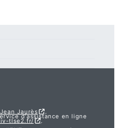
 Jean Jaurès
.
service d'assistance en ligne
iv-tlse2.fr/
.