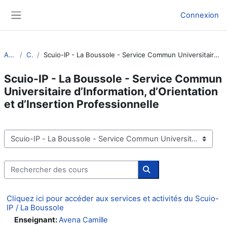
Passer au contenu principal
Connexion
Panneau latéral
Accueil
Cours
Scuio-IP - La Boussole - Service Commun Universitaire d’Information, d’Orientation et d’Insertion Professionnelle
Scuio-IP - La Boussole - Service Commun
Universitaire d’Information, d’Orientation
et d’Insertion Professionnelle
Catégories de cours
Rechercher des cours
Rechercher des cours
Cliquez ici pour accéder aux services et activités du Scuio-
IP / La Boussole
Enseignant:
Avena Camille