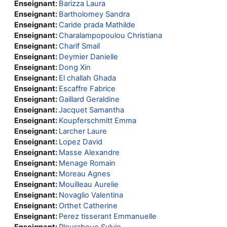
Enseignant:
Barizza Laura
Enseignant:
Bartholomey Sandra
Enseignant:
Caride prada Mathilde
Enseignant:
Charalampopoulou Christiana
Enseignant:
Charif Smail
Enseignant:
Deymier Danielle
Enseignant:
Dong Xin
Enseignant:
El challah Ghada
Enseignant:
Escaffre Fabrice
Enseignant:
Gaillard Geraldine
Enseignant:
Jacquet Samantha
Enseignant:
Koupferschmitt Emma
Enseignant:
Larcher Laure
Enseignant:
Lopez David
Enseignant:
Masse Alexandre
Enseignant:
Menage Romain
Enseignant:
Moreau Agnes
Enseignant:
Mouilleau Aurelie
Enseignant:
Novaglio Valentina
Enseignant:
Orthet Catherine
Enseignant:
Perez tisserant Emmanuelle