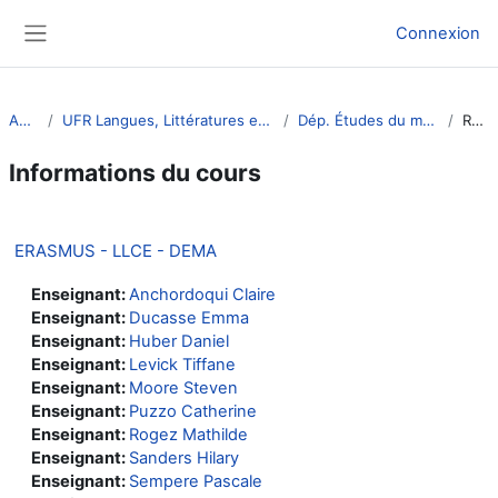
Passer au contenu principal
Connexion
Panneau latéral
Accueil
UFR Langues, Littératures et Civilisations Étrangères
Dép. Études du monde anglophone
Résumé
Informations du cours
ERASMUS - LLCE - DEMA
Enseignant:
Anchordoqui Claire
Enseignant:
Ducasse Emma
Enseignant:
Huber Daniel
Enseignant:
Levick Tiffane
Enseignant:
Moore Steven
Enseignant:
Puzzo Catherine
Enseignant:
Rogez Mathilde
Enseignant:
Sanders Hilary
Enseignant:
Sempere Pascale