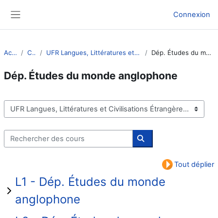
Passer au contenu principal
Connexion
Panneau latéral
Accueil
Cours
UFR Langues, Littératures et Civilisations Étrangères
Dép. Études du monde anglophone
Dép. Études du monde anglophone
Catégories de cours
Rechercher des cours
Rechercher des cours
Tout déplier
L1 - Dép. Études du monde
anglophone