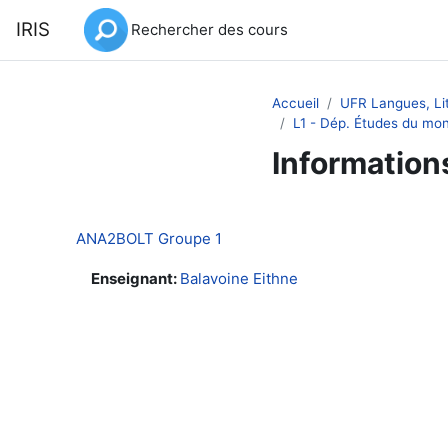
Passer au contenu principal
IRIS
Rechercher des cours
Accueil
UFR Langues, Lit
L1 - Dép. Études du mo
Information
ANA2BOLT Groupe 1
Enseignant:
Balavoine Eithne