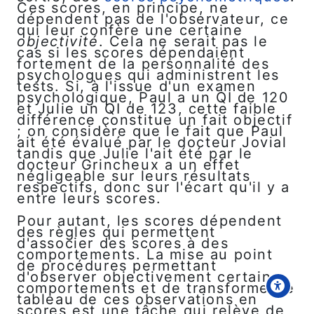
Ces scores, en principe, ne
dépendent pas de l'observateur, ce
qui leur confère une certaine
objectivité
. Cela ne serait pas le
cas si les scores dépendaient
fortement de la personnalité des
psychologues qui administrent les
tests. Si, à l'issue d'un examen
psychologique, Paul a un QI de 120
et Julie un QI de 123, cette faible
différence constitue un fait objectif
; on considère que le fait que Paul
ait été évalué par le docteur Jovial
tandis que Julie l'ait été par le
docteur Grincheux a un effet
négligeable sur leurs résultats
respectifs, donc sur l'écart qu'il y a
entre leurs scores.
Pour autant, les scores dépendent
des règles qui permettent
d'associer des scores à des
comportements. La mise au point
de procédures permettant
d'observer objectivement certains
comportements et de transformer le
tableau de ces observations en
scores est une tâche qui relève de