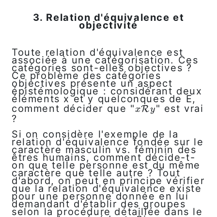
3. Relation d'équivalence et
objectivité
Toute relation d'équivalence est
associée à une catégorisation. Ces
catégories sont-elles objectives ?
Ce problème des catégories
objectives présente un aspect
épistémologique : considérant deux
éléments x et y quelconques de E,
comment décider que "
" est vrai
x
R
y
R
x
y
?
Si on considère l'exemple de la
relation d'équivalence fondée sur le
caractère masculin vs. féminin des
êtres humains, comment décide-t-
on que telle personne est du même
caractère que telle autre ? Tout
d'abord, on peut en principe vérifier
que la relation d'équivalence existe
pour une personne donnée en lui
demandant d'établir des groupes
selon la procédure détaillée dans le