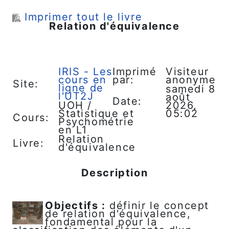
Passer au contenu principal
Imprimer tout le livre
Relation d'équivalence
IRIS - Les
Imprimé
Visiteur
cours en
par:
anonyme
Site:
ligne de
samedi 8
l'UT2J
août
Date:
UOH /
2026,
Statistique et
05:02
Cours:
Psychométrie
en L1
Relation
Livre:
d'équivalence
Description
Objectifs :
définir le concept
de relation d'équivalence,
fondamental pour la