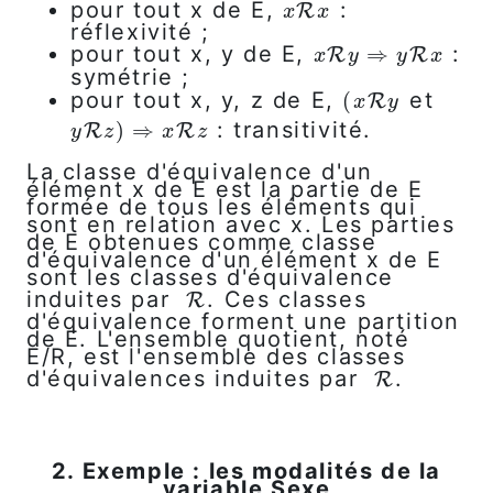
pour tout x de E,
:
x
R
x
R
x
x
réflexivité ;
pour tout x, y de E,
:
x
R
y
⇒
⇒
y
R
x
R
R
x
y
y
x
symétrie ;
pour tout x, y, z de E,
et
(
(
x
R
y
R
x
y
: transitivité.
y
R
z
)
)
⇒
⇒
x
R
z
R
R
y
z
x
z
La classe d'équivalence d'un
élément x de E est la partie de E
formée de tous les éléments qui
sont en relation avec x. Les parties
de E obtenues comme classe
d'équivalence d'un élément x de E
sont les classes d'équivalence
induites par
. Ces classes
R
R
d'équivalence forment une partition
de E. L'ensemble quotient, noté
E/R, est l'ensemble des classes
d'équivalences induites par
.
R
R
2. Exemple : les modalités de la
variable Sexe