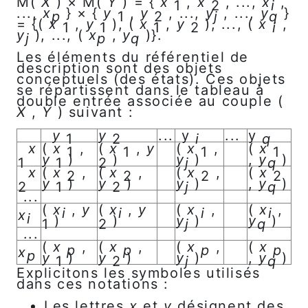
M(
X
) × M(
Y
) = {
x
,
x
, ...,
x
,
1
2
i
...,
x
} × {
y
,
y
, ...,
y
, ...,
y
}
p
1
2
j
q
= {(
x
,
y
), (
x
,
y
), ..., (
x
,
1
1
1
2
i
y
), ..., (
x
,
y
)}.
j
p
q
Les éléments du référentiel de
description sont des objets
conceptuels (des états). Ces objets
se répartissent dans le tableau à
double entrée associée au couple (
X
,
Y
) suivant :
y
y
...
y
...
y
1
2
i
q
x
(
x
,
(
x
,
y
(
x
,
(
x
1
1
1
1
y
)
)
y
)
,
y
)
1
1
2
j
q
x
(
x
,
(
x
,
(
x
,
(
x
2
2
2
2
y
)
y
)
y
)
,
y
)
2
1
2
j
q
...
(
x
,
y
(
x
,
y
(
x
,
(
x
,
i
i
i
i
x
i
)
)
y
)
y
)
1
2
j
q
...
(
x
,
(
x
,
(
x
,
(
x
p
p
p
p
x
p
y
)
y
)
y
)
,
y
)
1
2
j
q
Explicitons les symboles utilisés
dans ces notations :
Les lettres
x
et
y
désignent des