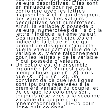
valeurs descriptives. Elles sont
en minuscule pour ne pas
confondre avec les lettres
majuscules
X
et
Y
qui désignent
des variables. Les valeurs
descriptives sont numérotées.
Ainsi, la variable
X
possède
p
valeurs, numérotées de 1 à
p
; la
lettre
i
indique la
i
ème valeur.
Ces numéros sont ajoutés en
indice de la lettre
x
, ce qui
permet de désigner n'importe
quelle valeur particulière de la
variable
X
. Même raisonnement
pour les lettres
y
de la variable
Y
qui possède
q
valeurs.
Un couple est un ensemble
ordonné : (
X
,
Y
) n'est pas la
même chose que (
Y
,
X
) alors
que {
X
,
Y
} = {
Y
,
X
}. On
convient de ce que les lignes
sont toujours réservées à la
première variable du couple, et
de ce que les colonnes sont
toujours réservées à la seconde
variable du couple (truc
mnémotechnique : Li-Co pour
ligne puis colonne).