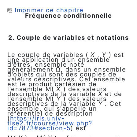
Passer au contenu principal
Imprimer ce chapitre
Fréquence conditionnelle
2. Couple de variables et notations
Le couple de variables (
X
,
Y
) est
une application d'un ensemble
d'êtres, ensemble noté
généralement Ω, dans un ensemble
d'objets qui sont des couples de
valeurs descriptives. Cet ensemble
est le produit cartésien de
l'ensemble M(
X
) des valeurs
descriptives de la variable
X
et de
l'ensemble M(
Y
) des valeurs
descriptives de la variable
Y
. Cet
ensemble, qui s'appelle un
référentiel de description
(
https://iris.univ-
tlse2.fr/course/view.php?
id=7873#section-5
) est