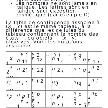
Les nombres ne sont jamais en
italique. Les lettres sont en
italique sauf exception
cosmétique (par exemple Ω).
La table de contingence associée à
(
X
,
Y
) est le même tableau, à la
différence que les cellules du
tableau contiennent le nombre des
états -- ou objets -- (
x
,
y
)
observés. Voici les notations
associées :
y
y
...
y
...
y
1
2
i
q
x
n
n
n
12
1
j
1
q
n
n
11
1
•
1
x
n
2
n
n
n
n
21
22
2
j
1
q
2
•
...
n
n
i
2
i
x
n
n
n
i
i
1
ij
iq
•
...
n
n
n
p
p
p
x
n
n
p
p
1
p
j
2
q
•
n
n
•
•
n
n
n
•
j
•
q
1
2