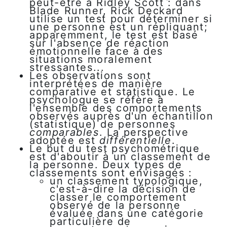
peut-être à Ridley Scott : dans
Blade Runner, Rick Deckard
utilise un test pour déterminer si
une personne est un répliquant;
apparemment, le test est basé
sur l'absence de réaction
émotionnelle face à des
situations moralement
stressantes...
Les observations sont
interprétées de manière
comparative et statistique. Le
psychologue se réfère à
l'ensemble des comportements
observés auprès d'un échantillon
(statistique) de personnes
comparables
. La perspective
adoptée est
différentielle
.
Le but du test psychométrique
est d'aboutir à un classement de
la personne. Deux types de
classements sont envisagés :
un classement typologique,
c'est-à-dire la décision de
classer le comportement
observé de la personne
évaluée dans une catégorie
particulière de