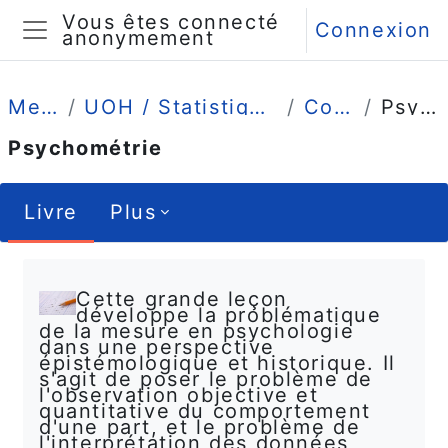
Passer au contenu principal
Vous êtes connecté
Connexion
anonymement
Panneau latéral
Mes cours
UOH / Statistique et Psychométrie en L1
Comprendre
Psychométrie
Psychométrie
Livre
Plus
Conditions d’achèvement
Cette grande leçon
développe la problématique
de la mesure en psychologie
dans une perspective
épistémologique et historique. Il
s'agit de poser le problème de
l'observation objective et
quantitative du comportement
d'une part, et le problème de
l'interprétation des données