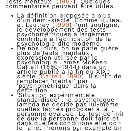
Tests mentaux (
1967
). Quelques
commentaires peuvent être utiles.
La définition proposée a plus
d'un demi-siècle. Comme Huteau
et Lautrey (
1999
) l'ont souligné,
le développement des tests
psychométriques a largement
contribué à l'édification de la
psychologie dite moderne.
De nos jours, on ne parle guère
plus de tests 'mentaux',
expression utilisée par le
psychologue James McKeen
Cattell (1860-1944) dans un
article publié à la fin du XIXe
siècle (
Cattell, 1890
). Il suffit de
remplacer 'mental' par
'psychométrique' dans la
définition.
'Situation expérimentale
standardisée' : le psychologue
lambda ne décide pas lui-même
quelles tâches proposer à la
personne évaluée. Le test définit
ce que la personne doit faire et
dans quelles conditions elle doit
le faire. Prenons par exemple un