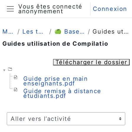
Passer au contenu principal
Vous êtes connecté
Connexion
anonymement
Panneau latéral
Mes cours
Les tutos enseignants
🍏 Bases de connaissances
Guides utilisation de Compilatio
Guides utilisation de Compilatio
Conditions d’achèvement
Télécharger le dossier
Guide prise en main
enseignants.pdf
Guide remise à distance
étudiants.pdf
Aller vers l’activité