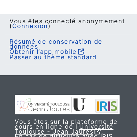
Vous êtes connecté anonymement
(
Connexion
)
Résumé de conservation de
données
Obtenir l’app mobile
Passer au thème standard
Vous êtes sur la plateforme de
cours en ligne de l'
Université
Toulouse - Jean Jaurès
.
En cas de difficulté avec IRIS,