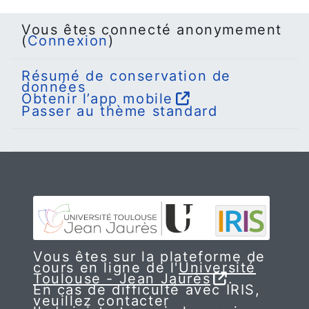
Vous êtes connecté anonymement
(
Connexion
)
Résumé de conservation de
données
Obtenir l’app mobile
Passer au thème standard
Vous êtes sur la plateforme de
cours en ligne de l'
Université
Toulouse - Jean Jaurès
.
En cas de difficulté avec IRIS,
veuillez contacter