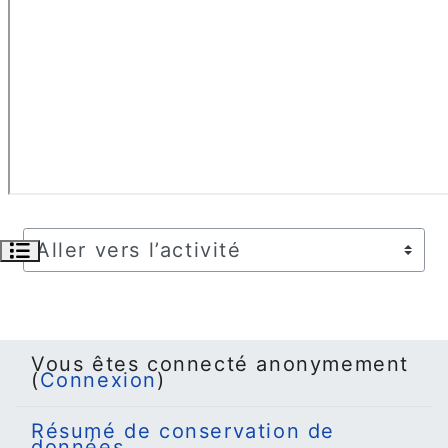
Ouvrir l’index du cours
Aller vers l’activité
Vous êtes connecté anonymement
(
Connexion
)
Résumé de conservation de
données