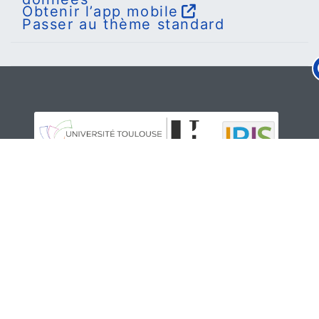
Obtenir l’app mobile
Passer au thème standard
Vous êtes sur la plateforme de
cours en ligne de l'
Université
Toulouse - Jean Jaurès
.
En cas de difficulté avec IRIS,
veuillez contacter
l'administrateur via le service
d'assistance en ligne
MINGUS
,
accessible depuis l'ENT, ou à
cette adresse :
https://mingus.univ-tlse2.fr/
.
Pour tout autre problème (perte
de mot de passe, accès WiFi,