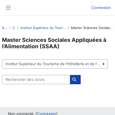
Passer au contenu principal
Connexion
Panneau latéral
Accueil
Cours
Institut Supérieur du Tourisme de l'Hôtellerie et de l'Alimentation
Master Sciences Sociales Appliquées à l'Alimentation (SSAA)
Master Sciences Sociales Appliquées à
l'Alimentation (SSAA)
Catégories de cours
Rechercher des cours
Rechercher des cours
Non connecté. (
Connexion
)