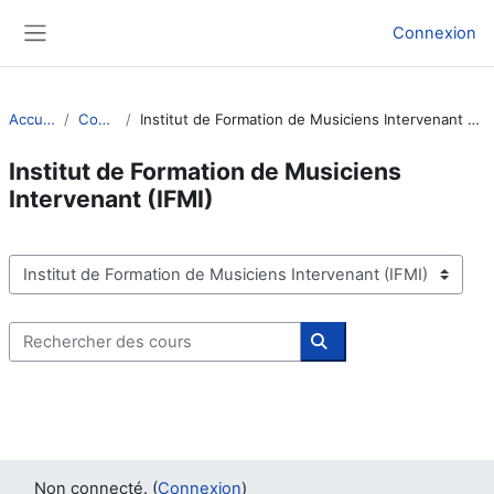
Passer au contenu principal
Connexion
Panneau latéral
Accueil
Cours
Institut de Formation de Musiciens Intervenant (IFMI)
Institut de Formation de Musiciens
Intervenant (IFMI)
Catégories de cours
Rechercher des cours
Rechercher des cours
Non connecté. (
Connexion
)