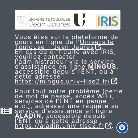
Vous êtes sur la plateforme de
cours en ligne de l'
Université
Toulouse - Jean Jaurès
.
En cas de difficulté avec IRIS,
veuillez contacter
l'administrateur via le service
d'assistance en ligne
MINGUS
,
accessible depuis l'ENT, ou à
cette adresse :
https://mingus.univ-tlse2.fr/
.
Pour tout autre problème (perte
de mot de passe, accès WiFi,
services de l'ENT en panne,
etc.), adressez une requête au
Ouvrir l’index du cours
service d'assistance en ligne
ALADIN
, accessible depuis
l'ENT ou à cette adresse :
https://aladin.univ-tlse2.fr
.