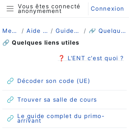
Passer au contenu principal
Vous êtes connecté
Connexion
anonymement
Panneau latéral
Mes cours
Aide et guides
Guides étudiants
🔗 Quelques liens utiles
🔗 Quelques liens utiles
Résumé de section
❓ L'ENT c'est quoi ?
URL
Décoder son code (UE)
URL
Trouver sa salle de cours
Le guide complet du primo-
URL
arrivant