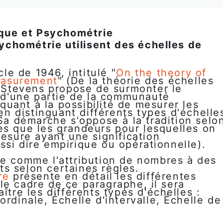
tique et Psychométrie
psychométrie utilisent des échelles de
cle de 1946, intitulé "
On the theory of
easurement
" (De la théorie des échelles
 Stevens propose de surmonter le
 d'une partie de la communauté
 quant à la possibilité de mesurer les
en distinguant différents types d'échelle
a démarche s'oppose à la tradition selo
es que les grandeurs pour lesquelles on
mesure ayant une signification
ssi dire empirique ou opérationnelle).
re comme l'attribution de nombres à des
s selon certaines règles.
re
présente en détail les différentes
le cadre de ce paragraphe, il sera
ître les différents types d'échelles :
ordinale, Échelle d'intervalle, Échelle de