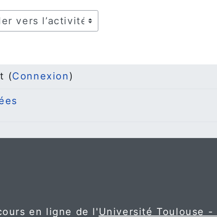
r vers l’activité
t (
Connexion
)
ées
ours en ligne de l'
Université Toulouse -