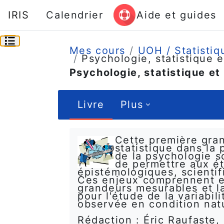
Passer au contenu principal
IRIS
Calendrier
Aide et guides
Ouvrir l’index du cours
Mes cours
UOH / Statistiq
Psychologie, statistique 
Psychologie, statistique e
Livre
Plus
Conditions d’achèvement
Cette première gran
statistique dans la
de la psychologie s
de permettre aux é
épistémologiques, scientif
Ces enjeux comprennent en
grandeurs mesurables et l
pour l'étude de la variabi
observée en condition natu
Rédaction : Éric Raufaste,