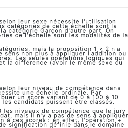
selon leur sexe nécessite l'utilisation
s catégories de cette échelle sont la
, la catégorie Garçon d'autre part. On
ies de l'échelle sont les modalités de l
atégories, mais la proposition 1 < 2 n'a
de sens non plus à appliquer l'addition ou
bres. Les seules opérations logiques qui
 et la différence (avoir le même sexe ou
s selon leur niveau de compétence dans
essite une échelle ordinale. Par
ibuer un score variant de 0 à 100 à 10
 les candidats puissent être classés.
00 les niveaux de compétence que le jury
dat, mais il n'y a pas de sens à applique
on à ces scores : en effet, l'opération +
 de signification définie dans le domaine