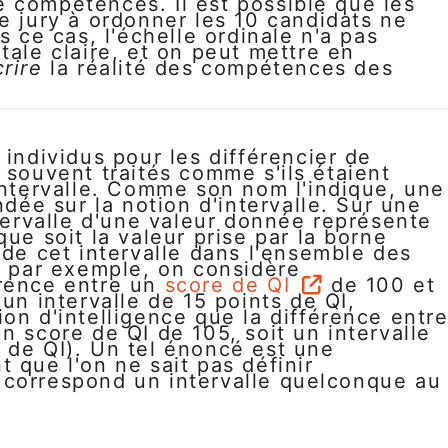
 compétences. Il est possible que les
e jury à ordonner les 10 candidats ne
s ce cas, l'échelle ordinale n'a pas
tale claire, et on peut mettre en
crire
la réalité des compétences des
 individus pour les différencier de
 souvent traités comme s'ils étaient
intervalle. Comme son nom l'indique, une
ndée sur la notion d'intervalle. Sur une
ntervalle d'une valeur donnée représente
que soit la valeur prise par la borne
 de cet intervalle dans l'ensemble des
, par exemple, on considère
érence entre un
score de QI
de 100 et
 un intervalle de 15 points de QI,
on d'intelligence que la différence entr
n score de QI de 105, soit un intervalle
 de QI). Un tel énoncé est une
 que l'on ne sait pas définir
 correspond un intervalle quelconque au