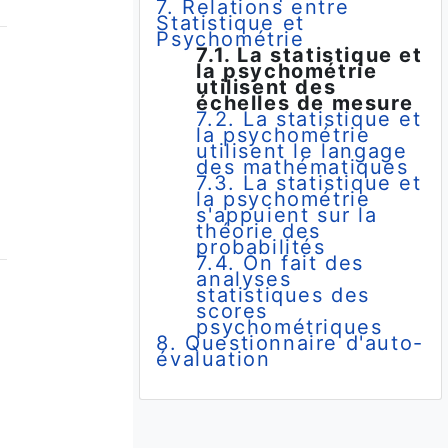
7. Relations entre
Statistique et
Psychométrie
7.1. La statistique et
la psychométrie
utilisent des
échelles de mesure
7.2. La statistique et
a
la psychométrie
utilisent le langage
des mathématiques
7.3. La statistique et
la psychométrie
s'appuient sur la
théorie des
probabilités
7.4. On fait des
analyses
statistiques des
scores
psychométriques
8. Questionnaire d'auto-
évaluation
r