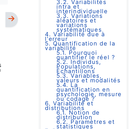
3.2. Variabilités
intra et
interindividuelle
3.3. Variations
aléatoires et
variations
systématiques
4. Variabilité due à
l'erreur
5. Quantification de la
variabilité
5.1. Pourquoi
quantifier le réel ?
5.2. Individus,
s
Populations,
n
Échantillons
5.3. Variables,
valeurs et modalités
5.4. La
quantification en
psychologie, mesure
ou codage ?
6. Variabilité et
distributions
6.1. Notion de
distribution
6.2. Paramètres et
statistiques