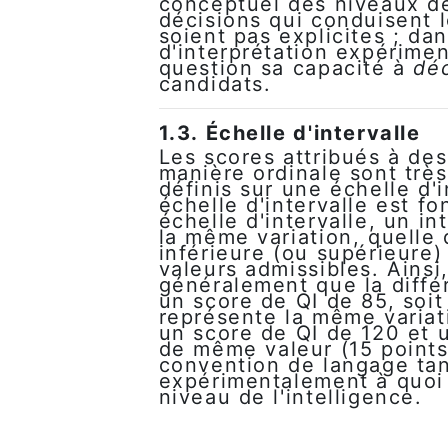
conceptuel des niveaux de
décisions qui conduisent l
soient pas explicites ; dan
d'interprétation expérimen
question sa capacité à
dé
candidats.
1.3. Échelle d'intervalle
Les scores attribués à des
manière ordinale sont très
définis sur une échelle d'
échelle d'intervalle est fo
échelle d'intervalle, un i
la même variation, quelle 
inférieure (ou supérieure)
valeurs admissibles. Ainsi
généralement que la diff
un score de QI de 85, soit
représente la même variati
un score de QI de 120 et u
de même valeur (15 points
convention de langage tant
expérimentalement à quoi
niveau de l'intelligence.