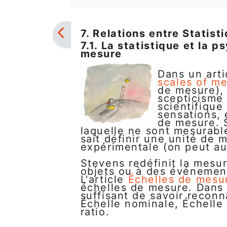
7. Relations entre Statis
7.1. La statistique et la 
mesure
Dans un arti
scales of m
de mesure),
scepticisme
scientifique
sensations, 
de mesure. S
laquelle ne sont mesurabl
sait définir une unité de 
expérimentale (on peut au
Stevens redéfinit la mesu
objets ou à des événement
L'article
Échelles de mesu
échelles de mesure. Dans 
suffisant de savoir reconna
Échelle nominale, Échelle 
ratio.