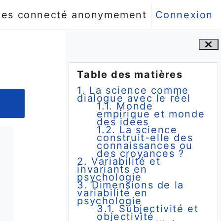
tes connecté anonymement
Connexion
Blocs
Passer Table des matières
Table des matières
1. La science comme
dialogue avec le réel
1.1. Monde
empirique et monde
des idées
1.2. La science
construit-elle des
connaissances ou
t
des croyances ?
2. Variabilité et
invariants en
psychologie
3. Dimensions de la
variabilité en
psychologie
3.1. Subjectivité et
objectivité