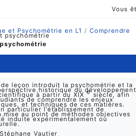
Vous ê
ue et Psychométrie en L1
Comprendre
et psychométrie
t psychométrie
de leçon introduit la psychométrie et la
 perspective historique du développemen
e
cientifique à partir du XIX
siècle, afin
tudiants de comprendre les enjeux
iques, et techniques de ces matières.
 particulier l'établissement de
a mise au point de méthodes objectives
lité induite expérimentalement ou
relle.
 Stéphane Vautier