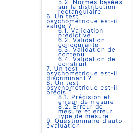
5.2. Normes basées
sur la distribution
e
rectangulaire
6. Un test
psychométrique est-il
valide ?
6.1. Validation
prédictive
6.2. Validation
concourante
6.3. Validation de
contenu
6.4. Validation de
construit
7. Un test
psychométrique est-il
discriminant ?
8. Un test
psychométrique est-il
précis ?
8.1. Précision et
erreur de mesure
8.2. Erreur de
mesure et erreur
type de mesure
9. Questionnaire d'auto-
évaluation