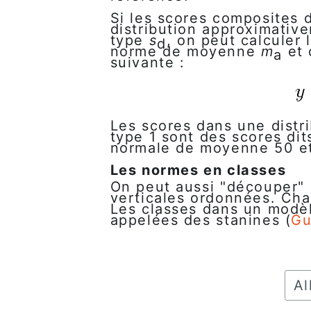
Si les scores composites 
distribution approximati
type
s
, on peut calculer 
d
norme de moyenne
m
et
a
suivante :
Les scores dans une distr
type 1 sont des scores di
normale de moyenne 50 et 
Les normes en classes
On peut aussi "découper" 
verticales ordonnées. Ch
Les classes dans un modèl
appelées des stanines (
Gu
Alle