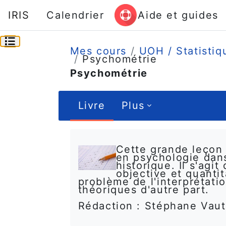
Passer au contenu principal
IRIS
Calendrier
Aide et guides
Ouvrir l’index du cours
Mes cours
UOH / Statistiq
Psychométrie
Psychométrie
Livre
Plus
Conditions d’achèvement
Cette grande leçon
en psychologie dan
historique. Il s'agi
objective et quanti
problème de l'interprétat
théoriques d'autre part.
Rédaction : Stéphane Vaut