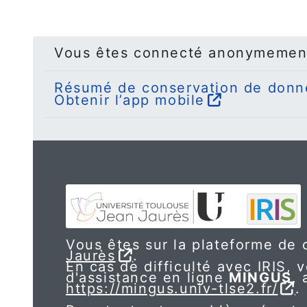
Vous êtes connecté anonymemen
Résumé de conservation de donn
Obtenir l’app mobile
Vous êtes sur la plateforme de c
Jaurès
.
En cas de difficulté avec IRIS, v
d'assistance en ligne
MINGUS
, 
https://mingus.univ-tlse2.fr/
.