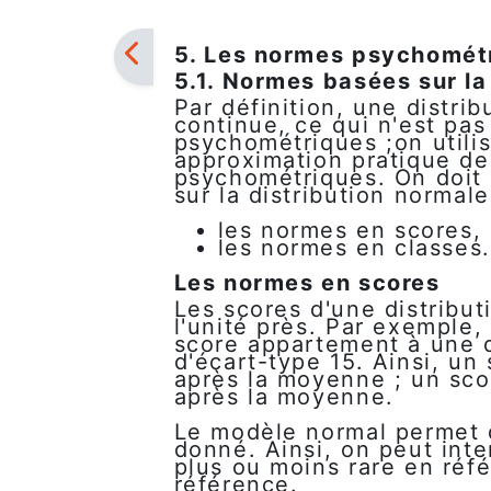
5. Les normes psychomét
5.1. Normes basées sur la
Par définition, une distri
continue, ce qui n'est pas
psychométriques ;on util
approximation pratique de
psychométriques. On doit
sur la distribution normale
les normes en scores,
les normes en classes.
Les normes en scores
Les scores d'une distribut
l'unité près. Par exemple,
score appartement à une 
d'écart-type 15. Ainsi, un
après la moyenne ; un sco
après la moyenne.
Le modèle normal permet de
donné. Ainsi, on peut in
plus ou moins rare en réf
référence.