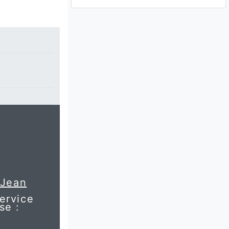
 Jean
service
se :