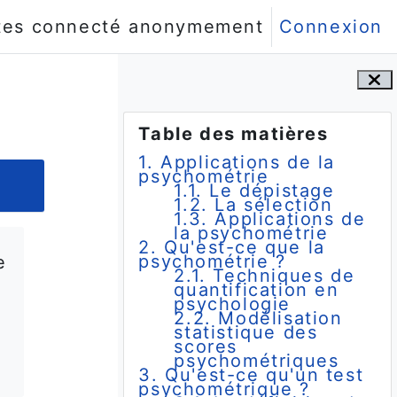
tes connecté anonymement
Connexion
Blocs
Passer Table des matières
Table des matières
1. Applications de la
psychométrie
1.1. Le dépistage
1.2. La sélection
1.3. Applications de
la psychométrie
2. Qu'est-ce que la
psychométrie ?
e
2.1. Techniques de
quantification en
psychologie
2.2. Modélisation
statistique des
scores
psychométriques
3. Qu'est-ce qu'un test
psychométrique ?