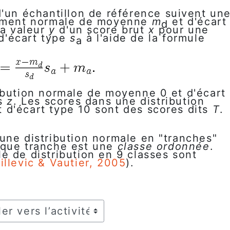
d'un échantillon de référence suivent un
vement normale de moyenne
m
et d'écart
d
la valeur
y
d'un score brut
x
pour une
 d'écart type
s
à l'aide de la formule
a
ibution normale de moyenne 0 et d'écart
ts
z
. Les scores dans une distribution
d'écart type 10 sont des scores dits
T
.
une distribution normale en "tranches"
aque tranche est une
classe ordonnée
.
e de distribution en 9 classes sont
illevic & Vautier, 2005
).
r vers l’activité