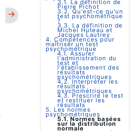
3.1. La définition de
Pierre Pichot
3.2. Qu'est-ce qu'un
test psychométrique
?
3.3. La définition de
Michel Huteau et
Jacques Lautrey
4. Compétences pour
maîtriser un test
psychométrique
4.1. Assurer
l'administration du
test et
l'établissement des
résultats
psychométriques
4.2. Interpréter les
résultats
psychométriques
4.3. Prescrire le test
et restituer les
résultats
5. Les normes
psychométriques
e
5.1. Normes basées
sur la distribution
normale