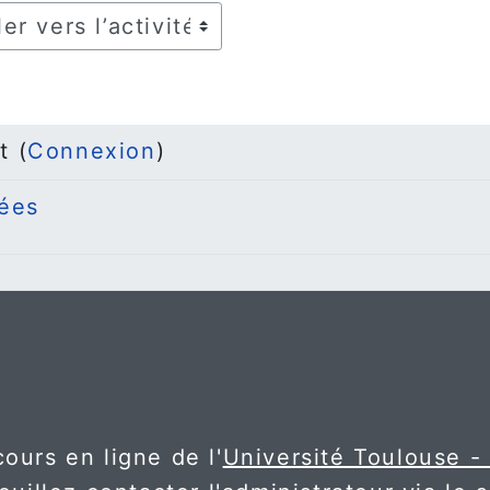
r vers l’activité
t (
Connexion
)
ées
ours en ligne de l'
Université Toulouse -