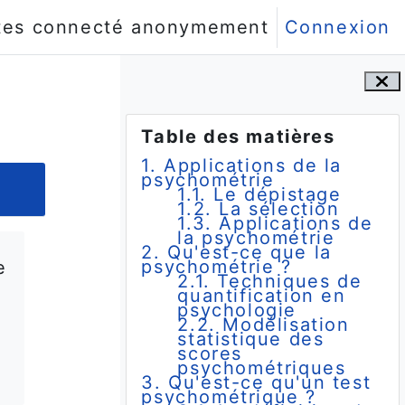
tes connecté anonymement
Connexion
Blocs
Passer Table des matières
Table des matières
1. Applications de la
psychométrie
1.1. Le dépistage
1.2. La sélection
1.3. Applications de
la psychométrie
2. Qu'est-ce que la
psychométrie ?
e
2.1. Techniques de
quantification en
psychologie
2.2. Modélisation
statistique des
scores
psychométriques
3. Qu'est-ce qu'un test
psychométrique ?