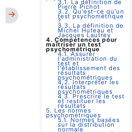
3.1. La définition de
Pierre Pichot
3.2. Qu'est-ce qu'un
test psychométrique
?
3.3. La définition de
Michel Huteau et
Jacques Lautrey
4. Compétences pour
maîtriser un test
psychométrique
4.1. Assurer
l'administration du
test et
l'établissement des
résultats
psychométriques
4.2. Interpréter les
résultats
psychométriques
4.3. Prescrire le test
et restituer les
résultats
5. Les normes
psychométriques
5.1. Normes basées
sur la distribution
normale