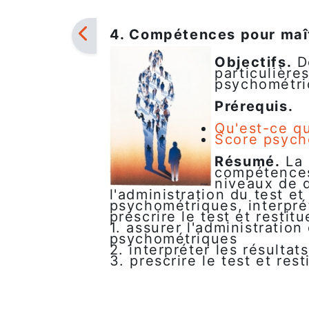
4. Compétences pour maît
Objectifs.
D
particulière
psychométri
Prérequis.
Qu'est-ce q
Score psych
Résumé.
La 
compétences 
niveaux de q
l'administration du test et
psychométriques, interpré
prescrire le test et restitu
1. assurer l'administration
psychométriques
2. interpréter les résulta
3. prescrire le test et rest