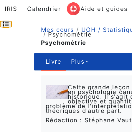
Passer au contenu principal
IRIS
Calendrier
Aide et guides
Ouvrir l’index du cours
Mes cours
UOH / Statistiq
Psychométrie
Psychométrie
Livre
Plus
Conditions d’achèvement
Cette grande leçon
en psychologie dan
historique. Il s'agi
objective et quanti
problème de l'interprétat
théoriques d'autre part.
Rédaction : Stéphane Vaut