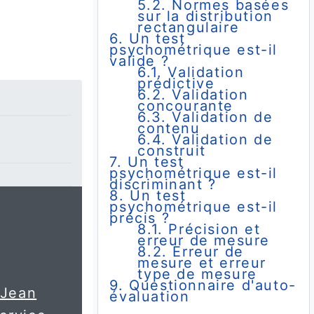
5.2. Normes basées
sur la distribution
rectangulaire
6. Un test
psychométrique est-il
valide ?
6.1. Validation
prédictive
6.2. Validation
concourante
6.3. Validation de
contenu
6.4. Validation de
construit
7. Un test
psychométrique est-il
discriminant ?
8. Un test
psychométrique est-il
précis ?
8.1. Précision et
erreur de mesure
8.2. Erreur de
mesure et erreur
type de mesure
9. Questionnaire d'auto-
 Jean
évaluation