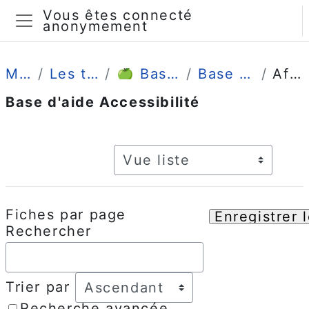
Passer au contenu principal
Vous êtes connecté
anonymement
Panneau latéral
Mes cours
Les tutos enseignants
🍏 Bases de connaissances
Base d'aide Accessibilité
Affichage liste
Base d'aide Accessibilité
Conditions d’achèvement
Navigation tertiaire du m
Fiches par page
Rechercher
Ordre
Trier par
Recherche avancée