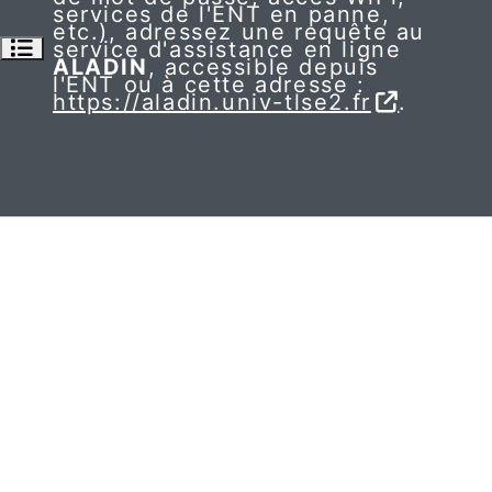
services de l'ENT en panne,
etc.), adressez une requête au
Ouvrir l’index du cours
service d'assistance en ligne
ALADIN
, accessible depuis
l'ENT ou à cette adresse :
https://aladin.univ-tlse2.fr
.