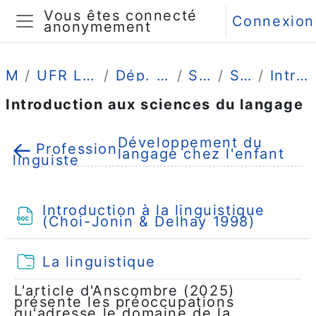
Passer au contenu principal
Vous êtes connecté
Connexion
anonymement
Panneau latéral
Mes cours
UFR Langues, Littératures et Civilisations Étrangères
Dép. Enseignement du français langue étrangère
S2 - Classe Prépa-SHS 2
SCIENCES DU LANGAGE
Introduction aux sciences du langage
Introduction aux sciences du langage
Résumé de section
Développement du
←
Profession
langage chez l'enfant
linguiste
Introduction à la linguistique
Fichier
(Choi-Jonin & Delhay 1998)
Dossier
La linguistique
L'article d'Anscombre (2025)
présente les préoccupations
qu'adresse le domaine de la