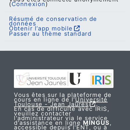
(
Connexion
)
Résumé de conservation de
données
Obtenir l’app mobile
Passer au thème standard
Vous êtes sur la plateforme de
cours en ligne de l'
Université
Toulouse - Jean Jaurès
.
En cas de difficulté avec IRIS,
veuillez contacter
l'administrateur via le service
d'assistance en ligne
MINGUS
,
accessible depuis l'ENT, ou à