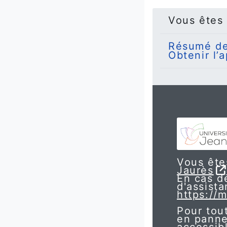
Vous êtes
Résumé de
Obtenir l’
Vous êtes
Jaurès
En cas de
d'assist
https://m
Pour tou
en panne