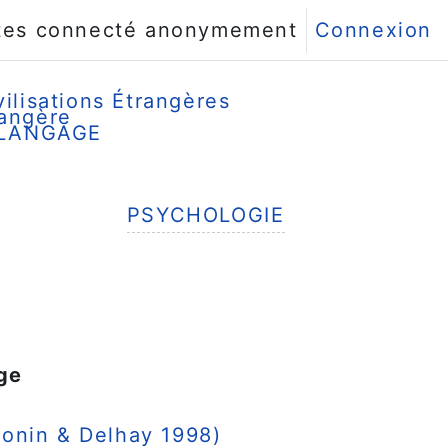
tes connecté anonymement
Connexion
ilisations Étrangères
rangère
 LANGAGE
PSYCHOLOGIE
Fichier
e
ge
Fichier
-Jonin & Delhay 1998)