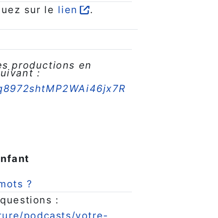
iquez sur le
lien
.
r
es productions en
suivant :
w/q8972shtMP2WAi46jx7R
enfant
Fichier
 mots ?
questions :
ture/podcasts/votre-