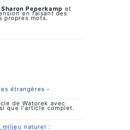
e
Sharon Peperkamp
et
nsion en faisant des
s propres mots.
ues étrangères -
ticle de Watorek avec
 que l'article complet.
milieu naturel :