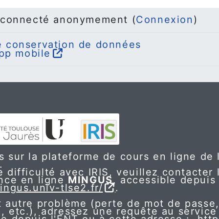
 connecté anonymement (
Connexion
)
 conservation de données
app mobile
 sur la plateforme de cours en ligne de l
.
 difficulté avec IRIS, veuillez contacter 
ance en ligne
MINGUS
, accessible depuis 
ingus.univ-tlse2.fr/
.
t autre problème (perte de mot de passe,
, etc.), adressez une requête au service