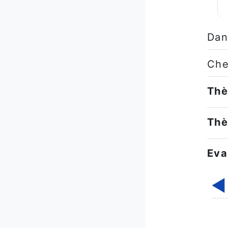
Dan
Che
Thè
Thè
Éva
◀︎