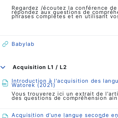
é
Regardez /écoutez la conférence d
o
répondez aux questions de compréhe
phrases complètes et en utilisant vo
URL
Babylab
Acquisition L1 / L2
Replier
Introduction à l'acquisition des lang
Fichier
Watorek (2021)
Vous trouverez ici un extrait de l'ar
des questions de compréhension ainsi
Acquisition d’une langue seconde en 