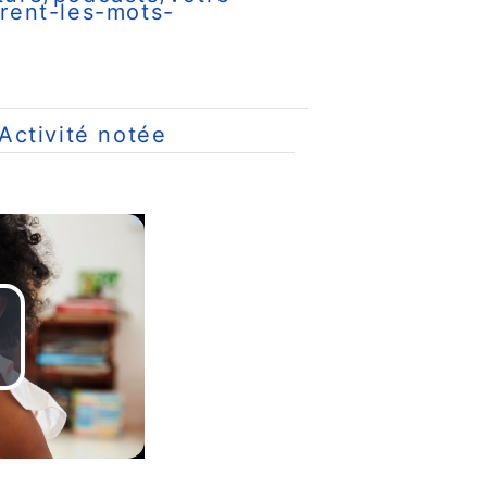
rent-les-mots-
Devoir
ctivité notée