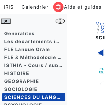
Passer au contenu principal
IRIS
Calendrier
Aide et guides
Mes
D
S
Généralités
SC
Les départements impliqués à UT2J
Rés
FLE Langue Orale
◀︎
FLE & Méthodologie du travail universitaire
ISTHIA - Cours / supports
HISTOIRE
GEOGRAPHIE
SOCIOLOGIE
SCIENCES DU LANGAGE