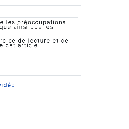
te les préoccupations
ique ainsi que les
.
rcice de lecture et de
 cet article.
URL
vidéo
Fichier
)