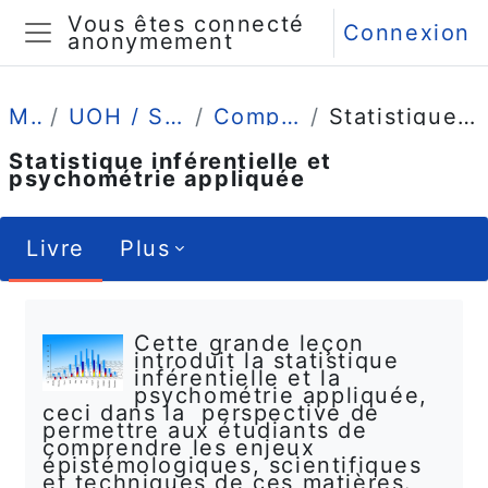
Passer au contenu principal
Vous êtes connecté
Connexion
anonymement
Panneau latéral
Mes cours
UOH / Statistique et Psychométrie en L2
Comprendre (4 grandes leçons)
Statistique inférentielle et psychométrie appliquée
Statistique inférentielle et
psychométrie appliquée
Livre
Plus
Conditions d’achèvement
Cette grande leçon
introduit la statistique
inférentielle et la
psychométrie appliquée,
ceci dans la perspective de
permettre aux étudiants de
comprendre les enjeux
épistémologiques, scientifiques
et techniques de ces matières.