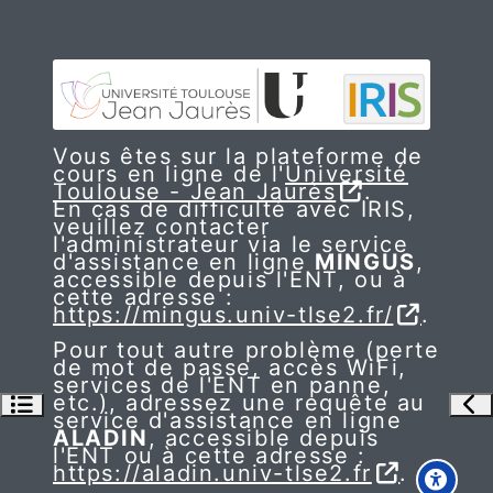
Vous êtes sur la plateforme de
cours en ligne de l'
Université
Toulouse - Jean Jaurès
.
En cas de difficulté avec IRIS,
veuillez contacter
l'administrateur via le service
d'assistance en ligne
MINGUS
,
accessible depuis l'ENT, ou à
cette adresse :
https://mingus.univ-tlse2.fr/
.
Pour tout autre problème (perte
de mot de passe, accès WiFi,
services de l'ENT en panne,
etc.), adressez une requête au
Ouvrir l’index du cours
Ouv
service d'assistance en ligne
ALADIN
, accessible depuis
l'ENT ou à cette adresse :
https://aladin.univ-tlse2.fr
.