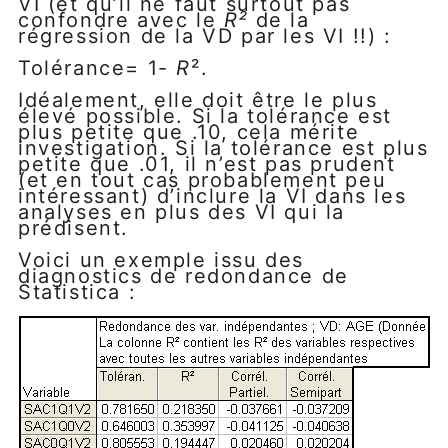
VI (et qu’il ne faut surtout pas
confondre avec le
R²
de la
régression de la VD par les VI !!) :
Tolérance= 1-
R
².
Idéalement, elle doit être le plus
élevé possible. Si la tolérance est
plus petite que .10, cela mérite
investigation. Si la tolérance est plus
petite que .01, il n’est pas prudent
(et en tout cas probablement peu
intéressant) d’inclure la VI dans les
analyses en plus des VI qui la
prédisent.
Voici un exemple issu des
diagnostics de redondance de
Statistica :