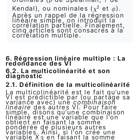
ρ
τ
ρ
τ
2
Kendal), ou nominales (
et
).
χ
2
ϕ
χ
ϕ
Après un rappel de la régression
linéaire simple, on introduit la
corrélation partielle. Finalement,
cinq articles sont consacrés à la
corrélation multiple.
6. Régression linéaire multiple : La
redondance des VI
6.2. La multicolinéarité et son
diagnostic
2.1. Définition de la multicolinéarité
La multicolinéarité est le fait qu’une
VI est prédictible par (ou partage sa
variance avec) une
combinaison
linéaire
des autres VI. Pour faire
simple, disons qu'une combinaison
linéaire est une variable que l'on
obtient en faisant la somme
pondérée de plusieurs autres
variables. Ainsi, si l'on crée une
variable
X
en faisant la somme
3