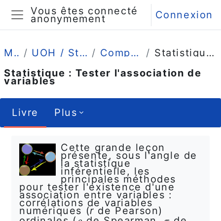
Passer au contenu principal
Vous êtes connecté
Connexion
anonymement
Panneau latéral
Mes cours
UOH / Statistique et Psychométrie en L2
Comprendre (4 grandes leçons)
Statistique : Tester l'association de variables
Statistique : Tester l'association de
variables
Livre
Plus
Conditions d’achèvement
Cette grande leçon
présente, sous l'angle de
la statistique
inférentielle, les
principales méthodes
pour tester l'existence d'une
association entre variables :
corrélations de variables
numériques (
r
de Pearson)
ordinales (
de Spearman,
de