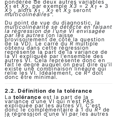
pondérée de deux autres variables
X
et
X
, par exemple
X3
= 2
X
+ 3
1
2
1
X
, alors
X
,
X
et
X
seront
2
1
2
3
multicolinéaires
.
Du point de vue du diagnostic,
la
multicolinéarité se détecte en faisant
la régression de l'une VI envisagée
par les autres
(on laisse
provisoirement de côté la question
de la VD). Le carré du
R
multiple
obtenu dans cette régression
représente la part de la variance de
la VI expliquée par l'ensemble des
autres VI. Cela représente donc en
fait le degré auquel on peut dire qu'il
existe une combinaison linéaire qui
relie les VI. Idéalement, ce
R²
doit
donc être minimal.
2.2. Définition de la tolérance
La
tolérance
est la part de la
variance d'une VI qui n’est PAS
expliquée par les autres VI. C'est
donc le complémentaire à 1 du
R²
de
la régression d'une VI par les autres