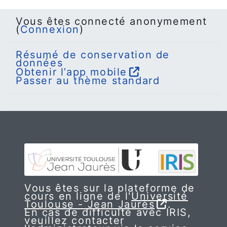
Vous êtes connecté anonymement
(
Connexion
)
Résumé de conservation de
données
Obtenir l’app mobile
Passer au thème standard
Vous êtes sur la plateforme de
cours en ligne de l'
Université
Toulouse - Jean Jaurès
.
En cas de difficulté avec IRIS,
veuillez contacter