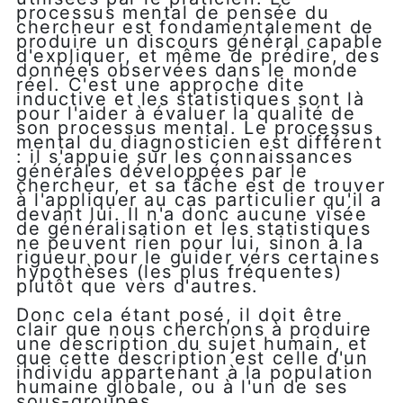
processus mental de pensée du
chercheur est fondamentalement de
produire un discours général capable
d'expliquer, et même de prédire, des
données observées dans le monde
réel. C'est une approche dite
inductive et les statistiques sont là
pour l'aider à évaluer la qualité de
son processus mental. Le processus
mental du diagnosticien est différent
: il s'appuie sur les connaissances
générales développées par le
chercheur, et sa tâche est de trouver
à l'appliquer au cas particulier qu'il a
devant lui. Il n'a donc aucune visée
de généralisation et les statistiques
ne peuvent rien pour lui, sinon à la
rigueur pour le guider vers certaines
hypothèses (les plus fréquentes)
plutôt que vers d'autres.
Donc cela étant posé, il doit être
clair que nous cherchons à produire
une description du sujet humain, et
que cette description est celle d'un
individu appartenant à la population
humaine globale, ou à l'un de ses
sous-groupes.