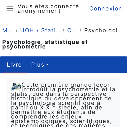
Passer au contenu principal
Vous êtes connecté
Connexion
anonymement
Panneau latéral
Mes cours
UOH / Statistique et Psychométrie en L1
Comprendre
Psychologie, statistique et psychométrie
Psychologie, statistique et
psychométrie
Livre
Plus
Conditions d’achèvement
Cette première grande leçon
introduit la psychométrie et la
statistique dans la perspective
historique du développement de
la psychologie scientifique à
e
partir du XIX
siècle, afin de
permettre aux étudiants de
comprendre les enjeux
épistémologiques, scientifiques,
et techniques de ces matières.