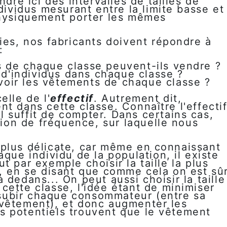
ndre ici des intervalles de tailles de
ndividus mesurant entre la limite basse et
physiquement porter les mêmes
ies, nos fabricants doivent répondre à
:
de chaque classe peuvent-ils vendre ?
 d'individus dans chaque classe ?
avoir les vêtements de chaque classe ?
elle de l'
effectif
. Autrement dit,
t dans cette classe. Connaître l'effecti
 il suffit de compter. Dans certains cas,
otion de fréquence, sur laquelle nous
plus délicate, car même en connaissant
aque individu de la population, il existe
t par exemple choisir la taille la plus
e, en se disant que comme cela on est sû
 dedans... On peut aussi choisir la taille
cette classe, l'idée étant de minimiser
à subir chaque consommateur (entre sa
du vêtement), et donc augmenter les
 potentiels trouvent que le vêtement