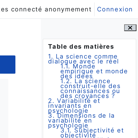
tes connecté anonymement
Connexion
Blocs
Passer Table des matières
Table des matières
1. La science comme
dialogue avec le réel
1.1. Monde
empirique et monde
des idées
1.2. La science
construit-elle des
connaissances ou
t
des croyances ?
2. Variabilité et
invariants en
psychologie
3. Dimensions de la
variabilité en
psychologie
3.1. Subjectivité et
objectivité