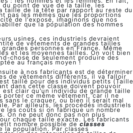
tes : les hommes et les femmes. En fait,
 du point de vue de la taille, les
 taille de la tête par rapport au reste du
nt pas les mêmes que les proportions
icité de l'exposé, imaginons que nos
 habiller que la population des hommes
leurs usines, ces industriels devraient
ntité de vêtements de grandes tailles
de grandes personnes en France. Même
lles et les moyennes tailles. On voit bien
rand-chose de seulement produire des
aptée au français moyen !
nsuite à nos fabricants est de déterminer
s de vêtements différents, il va falloir
st taillé pour des individus petits (Taill
rant dans cette classe doivent pouvoir
 est clair qu'un individu de grande taille
as porter ce même vêtement, car il ne
 sans le craquer, ou bien il serait mal
ule. Par ailleurs, les procédés industriels
re les coûts si on fabrique un nombre
ts. On ne peut donc pas non plus
our chaque taille exacte. Les fabricants
 petit nombre possible de
classes
 la population. Par classes