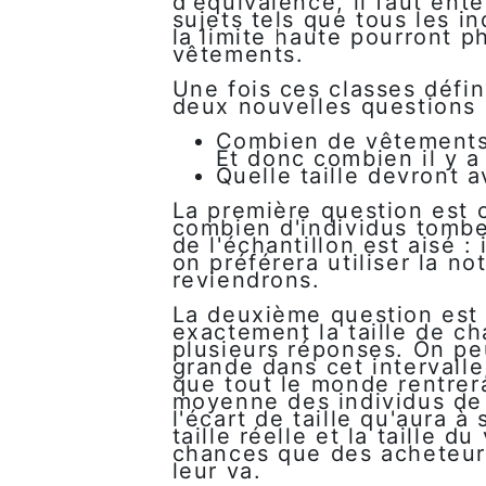
d'équivalence, il faut ente
sujets tels que tous les i
la limite haute pourront 
vêtements.
Une fois ces classes défin
deux nouvelles questions 
Combien de vêtements 
Et donc combien il y a
Quelle taille devront 
La première question est c
combien d'individus tomben
de l'échantillon est aisé :
on préférera utiliser la n
reviendrons.
La deuxième question est 
exactement la taille de ch
plusieurs réponses. On peu
grande dans cet intervall
que tout le monde rentrera
moyenne des individus de 
l'écart de taille qu'aura 
taille réelle et la taille 
chances que des acheteurs
leur va.