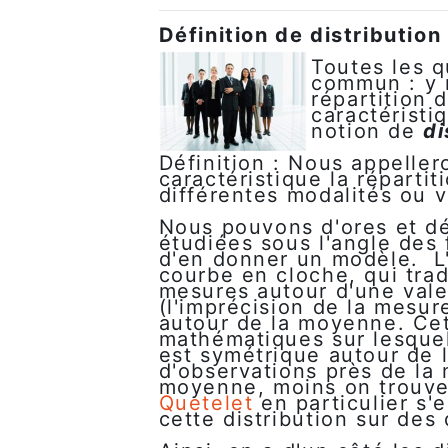
Définition de distribution
Toutes les 
commun : y 
répartition 
caractéristi
notion de
di
Définition : Nous appelle
caractéristique la répartit
différentes modalités ou v
Nous pouvons d'ores et déj
étudiées sous l'angle des
d'en donner un modèle. L
courbe en cloche, qui trad
mesures autour d'une vale
(l'imprécision de la mesur
autour de la moyenne. Cet
mathématiques sur lesquel
est symétrique autour de 
d'observations près de la 
moyenne, moins on trouve
Quetelet
en particulier s'e
cette distribution sur de