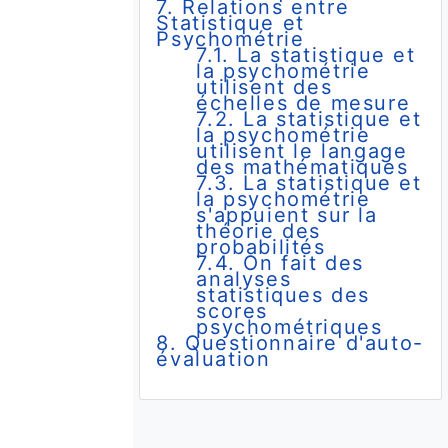
7. Relations entre
Statistique et
Psychométrie
7.1. La statistique et
la psychométrie
utilisent des
échelles de mesure
7.2. La statistique et
la psychométrie
utilisent le langage
des mathématiques
7.3. La statistique et
la psychométrie
s'appuient sur la
théorie des
probabilités
7.4. On fait des
e
analyses
statistiques des
scores
psychométriques
8. Questionnaire d'auto-
évaluation