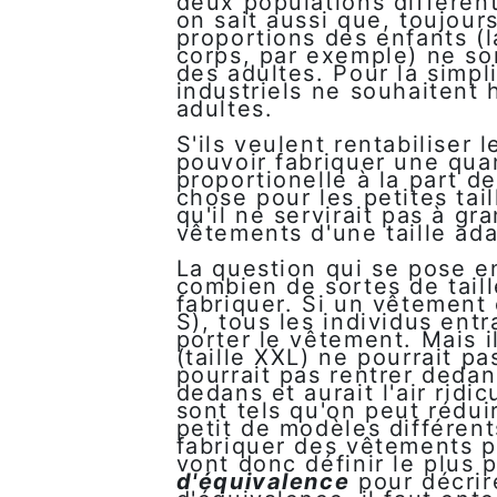
deux populations différen
on sait aussi que, toujours
proportions des enfants (la
corps, par exemple) ne so
des adultes. Pour la simpl
industriels ne souhaitent
adultes.
S'ils veulent rentabiliser 
pouvoir fabriquer une qua
proportionelle à la part 
chose pour les petites tai
qu'il ne servirait pas à g
vêtements d'une taille ad
La question qui se pose e
combien de sortes de taille
fabriquer. Si un vêtement e
S), tous les individus ent
porter le vêtement. Mais il
(taille XXL) ne pourrait p
pourrait pas rentrer dedans
dedans et aurait l'air ridic
sont tels qu'on peut rédui
petit de modèles différen
fabriquer des vêtements p
vont donc définir le plus
d'équivalence
pour décrire