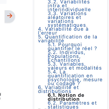
3.2. Variabilités
intra et
interindividuelle
3.3. Variations
aléatoires et
variations
systématiques
4. Variabilité due à
l'erreur
5. Quantification de la
variabilité
5.1. Pourquoi
quantifier le réel ?
5.2. Individus,
Populations,
Échantillons
5.3. Variables,
valeurs et modalités
5.4. La
quantification en
psychologie, mesure
ou codage ?
6. Variabilité et
distributions
u
6.1. Notion de
s
distribution
6.2. Paramètres et
e
statistiques