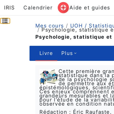
Passer au contenu principal
IRIS
Calendrier
Aide et guides
Ouvrir l’index du cours
Mes cours
UOH / Statistiq
Psychologie, statistique 
Psychologie, statistique e
Livre
Plus
Conditions d’achèvement
Cette première gran
statistique dans la
de la psychologie s
de permettre aux é
épistémologiques, scientif
Ces enjeux comprennent en
grandeurs mesurables et l
pour l'étude de la variabi
observée en condition natu
Rédaction : Éric Raufaste,