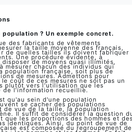
ions
e population ? Un exemple concret.
ue des fabricants de vêtements
esurer la taille moyenne des français,
r de quelles tailles ils doivent fabriquer
ents. Une procédure évidente, à
 disposer de moyens quasi illimités,
 à mesurer chacun des individus qui
 population française, soit plus de
llions de mesures. Admettons pour
e le coût de ces mesures ne soit pas un
plutôt vers l'utilisation que les
 de l'information recueillie.
st qu'au sein d'une population
vent se cacher des populations
t de vue de la taille, la population
ne. Il suffit de considérer la question d
ent que les proportions des hommes et de
s identiques. Ainsi, du point de vue de
française est composée du regroupement d