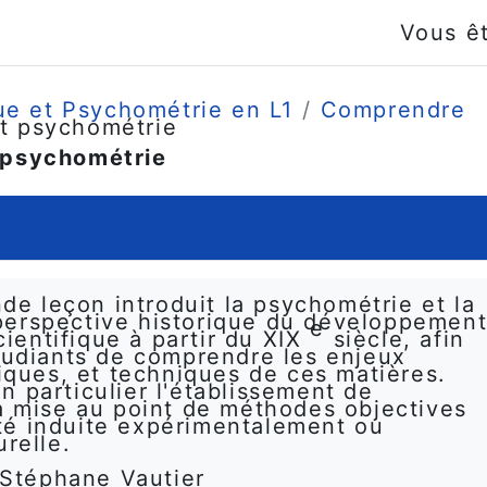
Vous ê
ue et Psychométrie en L1
Comprendre
et psychométrie
t psychométrie
de leçon introduit la psychométrie et la
 perspective historique du développemen
e
cientifique à partir du XIX
siècle, afin
tudiants de comprendre les enjeux
iques, et techniques de ces matières.
 particulier l'établissement de
a mise au point de méthodes objectives
lité induite expérimentalement ou
relle.
 Stéphane Vautier