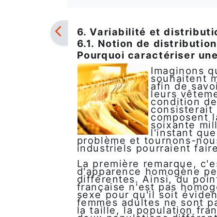
6. Variabilité et distribut
6.1. Notion de distribution
Pourquoi caractériser un
Imaginons q
souhaitent m
afin de savoi
leurs vêtem
condition de
consisterait
composent la
soixante mi
l'instant qu
problème et tournons-nous 
industriels pourraient faire
La première remarque, c'e
d'apparence homogène peu
différentes. Ainsi, du poin
française n'est pas homogè
sexe pour qu'il soit évid
femmes adultes ne sont pa
la taille, la population 