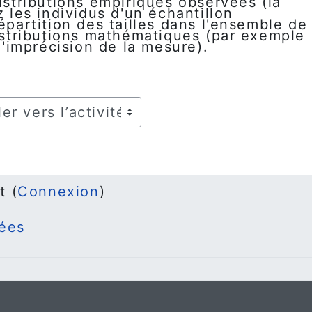
distributions empiriques observées (la
z les individus d'un échantillon
répartition des tailles dans l'ensemble de
distributions mathématiques (par exemple
 l'imprécision de la mesure).
r vers l’activité
t (
Connexion
)
ées