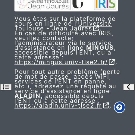
Vous êtes sur la plateforme de
cours en ligne de l'
Université
Toulouse - Jean Jaurès
.
En cas de difficulté avec IRIS,
veuillez contacter
l'administrateur via le service
d'assistance en ligne
MINGUS
,
accessible depuis l'ENT, ou à
cette adresse :
https://mingus.univ-tlse2.fr/
.
Pour tout autre problème (perte
de mot de passe, accès WiFi,
services de l'ENT en panne,
etc.), adressez une requête au
Ouvrir l’index du cours
Ouv
service d'assistance en ligne
ALADIN
, accessible depuis
l'ENT ou à cette adresse :
https://aladin.univ-tlse2.fr
.