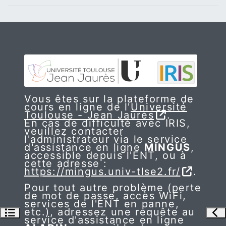
Vous êtes sur la plateforme de
cours en ligne de l'
Université
Toulouse - Jean Jaurès
.
En cas de difficulté avec IRIS,
veuillez contacter
l'administrateur via le service
d'assistance en ligne
MINGUS
,
accessible depuis l'ENT, ou à
cette adresse :
https://mingus.univ-tlse2.fr/
.
Pour tout autre problème (perte
de mot de passe, accès WiFi,
services de l'ENT en panne,
etc.), adressez une requête au
Ouvrir l’index du cours
Ouv
service d'assistance en ligne