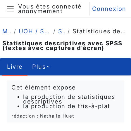
Passer au contenu principal
Vous êtes connecté
Connexion
anonymement
Panneau latéral
Mes cours
UOH / Statistique et Psychométrie en L1
Savoir Faire
Statistiques descriptives avec SPSS (textes avec captures d'écran)
Statistiques descriptives avec SPSS
(textes avec captures d'écran)
Livre
Plus
Conditions d’achèvement
Cet élément expose
la production de statistiques
descriptives
la production de tris-à-plat
rédaction : Nathalie Huet