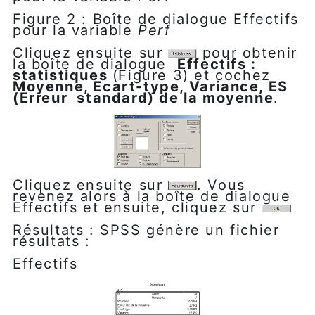
Figure 2 : Boîte de dialogue Effectifs
pour la variable
Perf
Cliquez ensuite sur
pour obtenir
la boîte de dialogue
Effectifs :
statistiques
(Figure 3) et cochez
Moyenne, Ecart-type, Variance, ES
(Erreur standard) de la moyenne
.
Cliquez ensuite sur
. Vous
revenez alors à la boîte de dialogue
Effectifs et ensuite, cliquez sur
Résultats : SPSS génère un fichier
résultats :
Effectifs