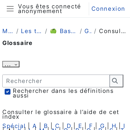
Passer au contenu principal
Vous êtes connecté
Connexion
anonymement
Panneau latéral
Mes cours
Les tutos enseignants
🍏 Bases de connaissances
Glossaire
Consulter alphabétiquement
Glossaire
Conditions d’achèvement
Exporter des articles
...
Rechercher
Rec
Rechercher dans les définitions
aussi
Consulter le glossaire à l’aide de cet
index
Spécial
|
A
|
B
|
C
|
D
|
E
|
F
|
G
|
H
|
I