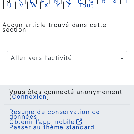
|
J
|
K
|
L
|
M
|
N
|
O
|
P
|
Q
|
R
|
S
|
T
|
U
|
V
|
W
|
X
|
Y
|
Z
|
Tout
Aucun article trouvé dans cette
section
Aller vers l’activité
Vous êtes connecté anonymement
(
Connexion
)
Résumé de conservation de
données
Obtenir l’app mobile
Passer au thème standard