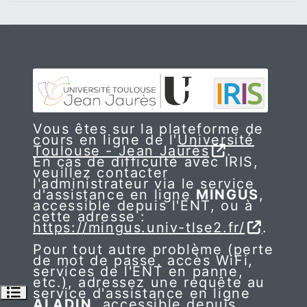
Vous êtes sur la plateforme de
cours en ligne de l'
Université
Toulouse - Jean Jaurès
.
En cas de difficulté avec IRIS,
veuillez contacter
l'administrateur via le service
d'assistance en ligne
MINGUS
,
accessible depuis l'ENT, ou à
cette adresse :
https://mingus.univ-tlse2.fr/
.
Pour tout autre problème (perte
de mot de passe, accès WiFi,
services de l'ENT en panne,
etc.), adressez une requête au
Ouvrir l’index du cours
service d'assistance en ligne
ALADIN
, accessible depuis