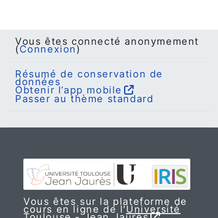
Vous êtes connecté anonymement
(
Connexion
)
Résumé de conservation de
données
Obtenir l’app mobile
Passer au thème standard
Vous êtes sur la plateforme de
cours en ligne de l'
Université
Toulouse - Jean Jaurès
.