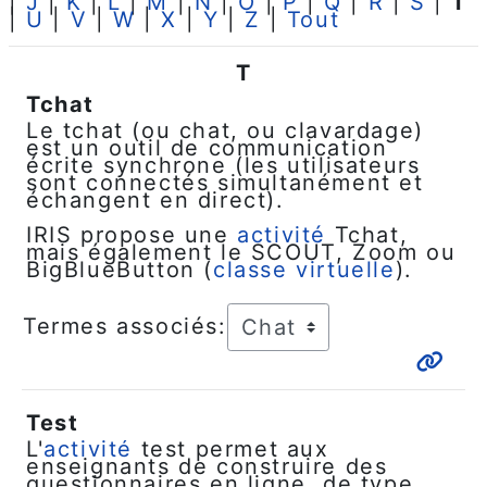
|
J
|
K
|
L
|
M
|
N
|
O
|
P
|
Q
|
R
|
S
|
T
|
U
|
V
|
W
|
X
|
Y
|
Z
|
Tout
T
Tchat
Le tchat (ou chat, ou clavardage)
est un outil de communication
écrite synchrone (les utilisateurs
sont connectés simultanément et
échangent en direct).
IRIS propose une
activité
Tchat,
mais également le SCOUT, Zoom ou
BigBlueButton (
classe virtuelle
).
Termes associés:
Test
L'
activité
test permet aux
enseignants de construire des
questionnaires en ligne, de type