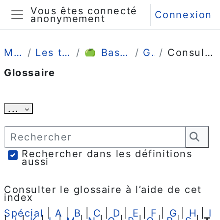
Passer au contenu principal
Vous êtes connecté
Connexion
anonymement
Panneau latéral
Mes cours
Les tutos enseignants
🍏 Bases de connaissances
Glossaire
Consulter alphabétiquement
Glossaire
Conditions d’achèvement
Exporter des articles
...
Rechercher
Rec
Rechercher dans les définitions
aussi
Consulter le glossaire à l’aide de cet
index
Spécial
|
A
|
B
|
C
|
D
|
E
|
F
|
G
|
H
|
I