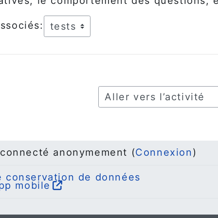
atives, le comportement des questions, e
ssociés:
Aller vers l’activité
 connecté anonymement (
Connexion
)
 conservation de données
app mobile