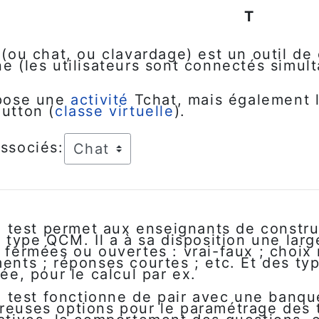
T
 (ou chat, ou clavardage) est un outil d
e (les utilisateurs sont connectés simu
opose une
activité
Tchat, mais également
utton (
classe virtuelle
).
ssociés:
é
test permet aux enseignants de constru
e type QCM. Il a à sa disposition une lar
 fermées ou ouvertes : vrai-faux ; choix 
ents ; réponses courtes ; etc. Et des ty
sée, pour le calcul par ex.
é
test fonctionne de pair avec une banqu
euses options pour le paramétrage des te