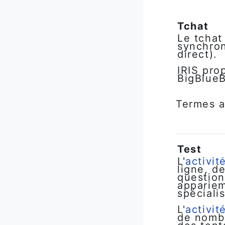
Tchat
Le tchat
synchron
direct).
IRIS pr
BigBlueB
Termes a
Test
L'
activit
ligne, d
question
appariem
spéciali
L'
activit
de nombr