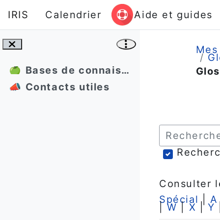
Passer au contenu principal
IRIS
Calendrier
Aide et guides
Mes
Gl
🍏 Bases de connaissances
Glos
📣 Contacts utiles
Condition
Rechercher
Recherc
Consulter l
Spécial
|
A
|
W
|
X
|
Y