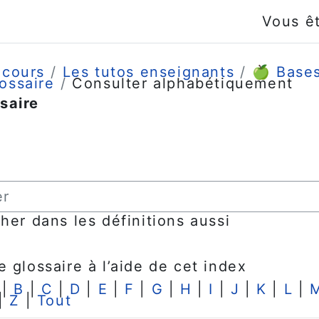
Vous ê
 cours
Les tutos enseignants
🍏 Base
ossaire
Consulter alphabétiquement
saire
s d’achèvement
her dans les définitions aussi
e glossaire à l’aide de cet index
|
B
|
C
|
D
|
E
|
F
|
G
|
H
|
I
|
J
|
K
|
L
|
|
Z
|
Tout