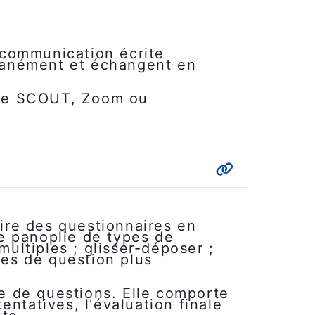
e communication écrite
ltanément et échangent en
 le SCOUT, Zoom ou
ire des questionnaires en
ge panoplie de types de
multiples ; glisser-déposer ;
pes de question plus
e de questions. Elle comporte
ntatives, l'évaluation finale