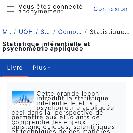
Passer au contenu principal
Vous êtes connecté
Connexion
anonymement
Panneau latéral
Mes cours
UOH / Statistique et Psychométrie en L2
Comprendre (4 grandes leçons)
Statistique inférentielle et psychométrie appliquée
Statistique inférentielle et
psychométrie appliquée
Livre
Plus
Conditions d’achèvement
Cette grande leçon
introduit la statistique
inférentielle et la
psychométrie appliquée,
ceci dans la perspective de
permettre aux étudiants de
comprendre les enjeux
épistémologiques, scientifiques
et techniques de ces matières.