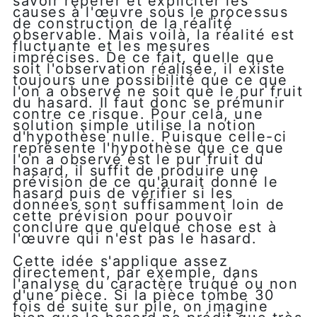
savoir repérer et expliciter les
causes à l'œuvre sous le processus
de construction de la réalité
observable. Mais voilà, la réalité est
fluctuante et les mesures
imprécises. De ce fait, quelle que
soit l'observation réalisée, il existe
toujours une possibilité que ce que
l'on a observé ne soit que le pur fruit
du hasard. Il faut donc se prémunir
contre ce risque. Pour cela, une
solution simple utilise la notion
d'hypothèse nulle. Puisque celle-ci
représente l'hypothèse que ce que
l'on a observé est le pur fruit du
hasard, il suffit de produire une
prévision de ce qu'aurait donné le
hasard puis de vérifier si les
données sont suffisamment loin de
cette prévision pour pouvoir
conclure que quelque chose est à
l'œuvre qui n'est pas le hasard.
Cette idée s'applique assez
directement, par exemple, dans
l'analyse du caractère truqué ou non
d'une pièce. Si la pièce tombe 30
fois de suite sur pile, on imagine