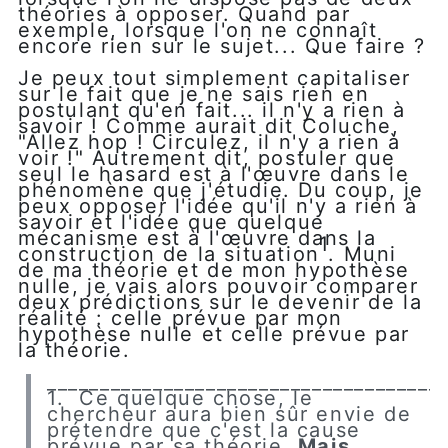
théories à opposer. Quand par
exemple, lorsque l'on ne connaît
encore rien sur le sujet... Que faire ?
Je peux tout simplement capitaliser
sur le fait que je ne sais rien en
postulant qu'en fait... il n'y a rien à
savoir ! Comme aurait dit Coluche,
"Allez hop ! Circulez, il n'y a rien à
voir !" Autrement dit, postuler que
seul le hasard est à l'œuvre dans le
phénomène que j'étudie. Du coup, je
peux opposer l'idée qu'il n'y a rien à
savoir et l'idée que quelque
mécanisme est à l'œuvre dans la
1
construction de la situation
. Muni
de ma théorie et de mon hypothèse
nulle, je vais alors pouvoir comparer
deux prédictions sur le devenir de la
réalité : celle prévue par mon
hypothèse nulle et celle prévue par
la théorie.
_____________________________________
1. Ce quelque chose, le
chercheur aura bien sûr envie de
prétendre que c'est la cause
prévue par sa théorie.
Mais