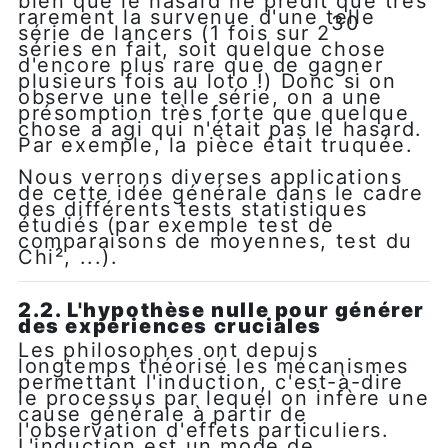
bien que le hasard ne prédit que très
rarement la survenue d'une telle
30
série de lancers (1 fois sur 2
séries en fait, soit quelque chose
d'encore plus rare que de gagner
plusieurs fois au loto !) Donc si on
observe une telle série, on a une
présomption très forte que quelque
chose a agi qui n'était pas le hasard.
Par exemple, la pièce était truquée.
Nous verrons diverses applications
de cette idée générale dans le cadre
des différents tests statistiques
étudiés (par exemple test de
comparaisons de moyennes, test du
Chi², ...).
2.2. L'hypothèse nulle pour
générer
des expériences cruciales
Les philosophes ont depuis
longtemps théorisé les mécanismes
permettant l'induction, c'est-à-dire
le processus par lequel on infère une
cause générale à partir de
l'observation d'effets particuliers.
L'induction est un mode de