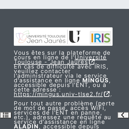
Vous êtes sur la plateforme de
cours en ligne de l'
Université
Toulouse - Jean Jaurès
.
En cas de difficulté avec IRIS,
veuillez contacter
l'administrateur via le service
d'assistance en ligne
MINGUS
,
accessible depuis l'ENT, ou à
cette adresse :
https://mingus.univ-tlse2.fr/
.
Pour tout autre problème (perte
de mot de passe, accès WiFi,
services de l'ENT en panne,
Ouvrir l’index du cours
Ouv
etc.), adressez une requête au
service d'assistance en ligne
ALADIN
, accessible depuis