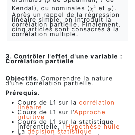
ρ
τ
ρ
τ
2
Kendal), ou nominales (
et
).
χ
2
ϕ
χ
ϕ
Après un rappel de la régression
linéaire simple, on introduit la
corrélation partielle. Finalement,
cinq articles sont consacrés à la
corrélation multiple.
3. Contrôler l'effet d'une variable :
Corrélation partielle
Objectifs.
Comprendre la nature
d'une corrélation partielle.
Prérequis.
Cours de L1 sur la
corrélation
linéaire
Cours de L1 sur l'
Approche
intuitive
Cours de L1 sur la statistique
inférentielle, l'
Hypothèse nulle
La
décision statistique