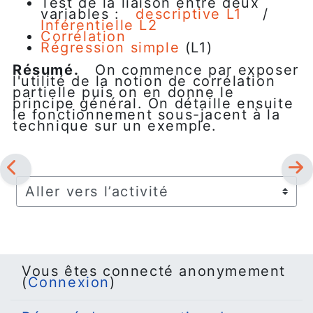
Test de la liaison entre deux
variables :
descriptive L1
/
Inférentielle L2
Corrélation
Régression simple
(L1)
Résumé.
On commence par exposer
l'utilité de la notion de corrélation
partielle puis on en donne le
principe général. On détaille ensuite
le fonctionnement sous-jacent à la
technique sur un exemple.
Aller vers l’activité
Vous êtes connecté anonymement
(
Connexion
)