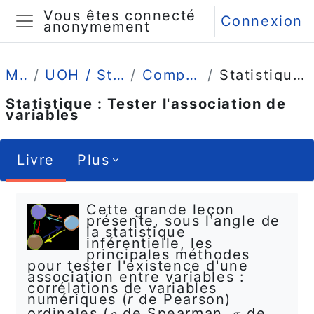
Passer au contenu principal
Vous êtes connecté
Connexion
anonymement
Panneau latéral
Mes cours
UOH / Statistique et Psychométrie en L2
Comprendre (4 grandes leçons)
Statistique : Tester l'association de variables
Statistique : Tester l'association de
variables
Livre
Plus
Conditions d’achèvement
Cette grande leçon
présente, sous l'angle de
la statistique
inférentielle, les
principales méthodes
pour tester l'existence d'une
association entre variables :
corrélations de variables
numériques (
r
de Pearson)
ordinales (
de Spearman,
de