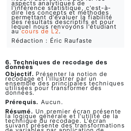
aspects analytiques de
l'inférence statistique, c'est-à-
dire les concepts et méthodes
permettant d'évaluer la fiabilité
des résultats descriptifs et pour
lequel nous renvoyons l'étudiant
au
cours de L2
.
Rédaction : Éric Raufaste
6. Techniques de recodage des
données
Objectif.
Présenter la notion de
recodage et l'illustrer par un
ensemble des principales techniques
utilisées pour transformer des
données.
Prérequis.
Aucun.
Résumé.
Un premier écran présente
la logique générale et l'utilité de la
technique du recodage. L'écran
suivant présente des transformations
de variables par application de