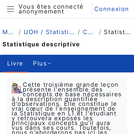
Passer au contenu principal
Vous êtes connecté
Connexion
anonymement
Panneau latéral
Mes cours
UOH / Statistique et Psychométrie en L1
Comprendre
Statistique descriptive
Statistique descriptive
Livre
Plus
Conditions d’achèvement
Cette troisième grande leçon
présente l'ensemble des
concepts de base nécessaires
à la description quantifiée
d'observations. Elle constitue le
vrai cœur de l'enseignement de
la Statistique en L1 et l'étudiant
y retrouvera exposés les
principaux concepts qu'il aura
vus dans ses cours. Toutefois,
nous n'aborderons pas ici les