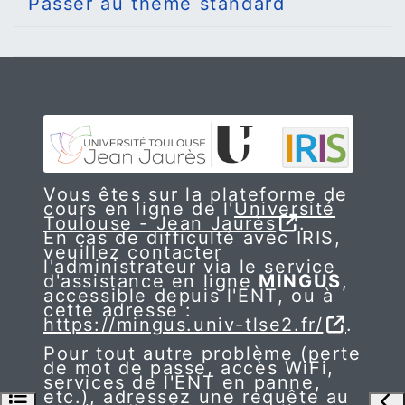
Passer au thème standard
Vous êtes sur la plateforme de
cours en ligne de l'
Université
Toulouse - Jean Jaurès
.
En cas de difficulté avec IRIS,
veuillez contacter
l'administrateur via le service
d'assistance en ligne
MINGUS
,
accessible depuis l'ENT, ou à
cette adresse :
https://mingus.univ-tlse2.fr/
.
Pour tout autre problème (perte
de mot de passe, accès WiFi,
services de l'ENT en panne,
etc.), adressez une requête au
Ouvrir l’index du cours
Ouv