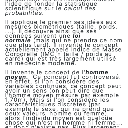
l'idée de fonder la statistique
scientifique sur le
calcul des
probabilités
.
Il applique le premier ses idées aux
mesures biométriques (taille, poids,
...). Il découvre ainsi que ses
données suivent une
loi
normale
(mais qui ne prendra ce nom
que plus tard). Il invente le concept
actuellement appelé Indice de Masse
Corporelle (IMC = taille / poids au
carré) qui est très largement utilisé
en médecine moderne.
Il invente le concept de l'
homme
moyen.
Ce concept fut controversé.
En effet, si l'on considère des
variables continues, ce concept peut
avoir un sens (on peut dire que
l'homme moyen mesure par exemple
1,70m). Mais si l'on considère les
caractéristiques discrètes (par
exemple le sexe, qui ne prend que
deux valeurs, homme ou femme),
alors l'individu moyen est quelque
chose qui n'est ni homme ni femme...
et donc n'existe pas. Plus largement,