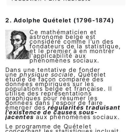
2. Adolphe Quételet (1796-1874)
Ce mathématicien et
astronome belge est
considéré comme l'un des
fondateurs de la statistique,
et le premier à en montrer
l'applicabilité aux
phénomènes sociaux.
Dans une tentative de fonder
une
physique sociale
, Quételet
étudie de façon comparée des
données empiriques sur les
populations belge et française. Il
utilise des représentations
graphiques pour résumer les
données dans l'espoir de faire
émerger des
régularités traduisant
l'existence de causes sous-
jacentes
aux phénomènes sociaux.
Le programme de Quételet
concernant les statistiques incluait