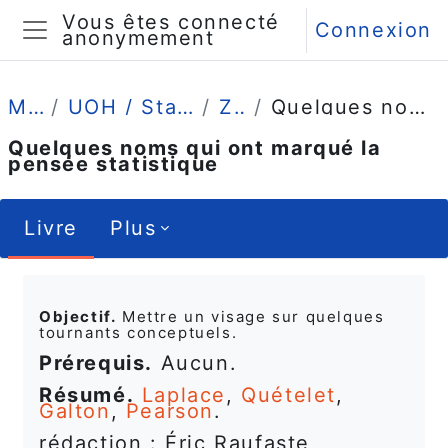
Passer au contenu principal
Vous êtes connecté
Connexion
anonymement
Panneau latéral
Mes cours
UOH / Statistique et Psychométrie en L1
Zoom sur...
Quelques noms qui ont marqué la pensée statistique
Quelques noms qui ont marqué la
pensée statistique
Livre
Plus
Conditions d’achèvement
Objectif.
Mettre un visage sur quelques
tournants conceptuels.
Prérequis.
Aucun.
Résumé.
Laplace
,
Quételet
,
Galton
,
Pearson
.
rédaction : Éric Raufaste