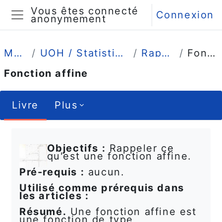
Passer au contenu principal
Vous êtes connecté
Connexion
anonymement
Panneau latéral
Mes cours
UOH / Statistique et Psychométrie en L1
Rappels de math
Fonction affine
Fonction affine
Livre
Plus
Conditions d’achèvement
Objectifs :
Rappeler ce
qu'est une fonction affine.
Pré-requis :
aucun.
Utilisé comme prérequis dans
les articles :
Résumé.
Une fonction affine est
une fonction de type