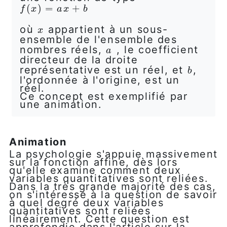
f
(
(
x
)
)
=
=
a
x
+
b
+
f
x
a
x
b
où
appartient à un sous-
x
x
ensemble de l'ensemble des
nombres réels,
, le coefficient
a
a
directeur de la droite
représentative est un réel, et
,
b
b
l'ordonnée à l'origine, est un
réel.
Ce concept est exemplifié par
une animation.
Animation
La psychologie s'appuie massivement
sur la fonction affine, dès lors
qu'elle examine comment deux
variables quantitatives sont reliées.
Dans la très grande majorité des cas,
on s'intéresse à la question de savoir
à quel degré deux variables
quantitatives sont reliées
linéairement. Cette question est